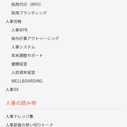
労務コラム
2024.04.25
採用代行（RPO）
なぜ、いま人事BPRが求められているのか？
採用ブランディング
人的資本経営を支える人事BPRトレンド４選
人事労務
人事BPR
詳しく見る
給与計算アウトソーシング
人事システム
年末調整サポート
健康経営
人的資本経営
WELLBOARDING
人事DX
人事の読み物
労務コラム
2024.03.14
日本のGDP世界4位に転落！世界ランキングから見る
人事ナレッジ集
労働生産性を低下させる要因をチェック
人事部長の想い切りトーク