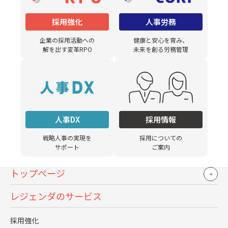
採用強化
人事労務
企業の採用活動への
健康と安心を育み、
労務コラム
2024.05.16
解を出す変革RPO
未来を創る労務管理
定額減税（令和６年）事業者の対応とQ&A 海外赴任
者はどうする？
詳しく見る
人事DX
採用情報
戦略人事の実現を
採用についての
サポート
ご案内
トップページ
レジェンダのサービス
採用強化