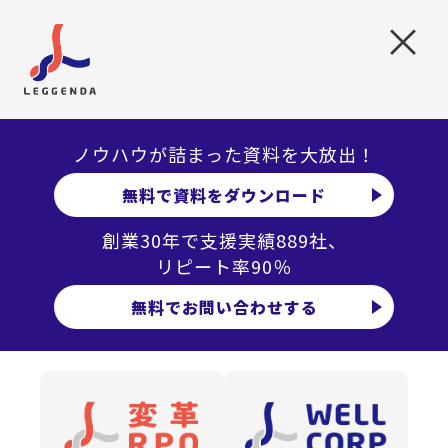
×
ノウハウが詰まった資料を大放出！
労務コラム
2024.06.10
無料で資料をダウンロード
離職防止のカギはここにあり！ いますぐ企業が取り
組むべき定着率向上施策
創業30年で支援実績889社、
リピート率90％
詳しく見る
無料でお問い合わせする