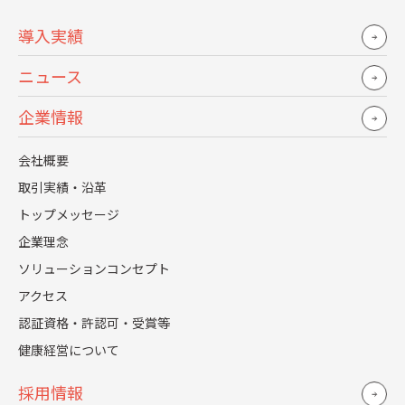
労務コラム
2024.05.16
導入実績
定額減税（令和６年）事業者の対応とQ&A 海外赴任
者はどうする？
ニュース
詳しく見る
企業情報
会社概要
取引実績・沿革
トップメッセージ
企業理念
ソリューションコンセプト
アクセス
認証資格・許認可・受賞等
健康経営について
採用コラム
2024.06.28
採用代行(RPO)と人材紹介の違いとは？メリットや
採用情報