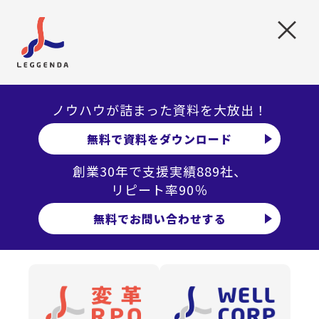
×
その上で、最適な手法とスケジュールを決定し、事前に母
集団形成のシミュレーションとシミュレーションを下回っ
た場合の対策プランを設定することをお勧めします。
シミュレーションの策定方法については、
1.プロジェクト
ノウハウが詰まった資料を大放出！
マネジメント編
をご参考ください。
無料で資料をダウンロード
国内最大規模の独立系RPOの
創業30年で支援実績889社、
”レジェンダ・
リピート率90％
コーポレーション”
無料でお問い合わせする
30
889
90
創業
年で支援実績
社 リピート率
％
以上
ノウハウが詰まった
資料を大放出！