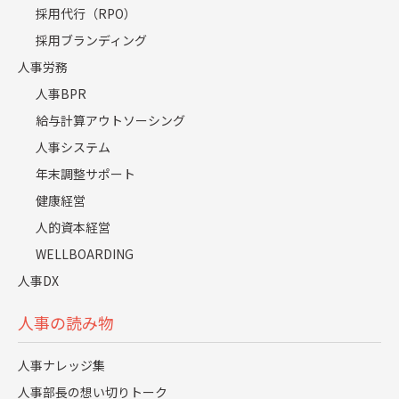
採用代行（RPO）
採用ブランディング
人事労務
労務コラム
2025.07.11
人事BPR
【徹底解説】 健康経営優良法人2026認定制度の申
給与計算アウトソーシング
請ガイドとスケジュール解説！
人事システム
詳しく見る
年末調整サポート
健康経営
人的資本経営
WELLBOARDING
人事DX
人事の読み物
人事ナレッジ集
人事部長の想い切りトーク