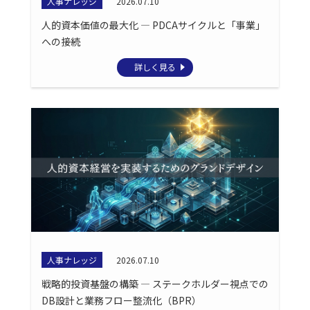
人事ナレッジ
2026.07.10
人的資本価値の最大化 ― PDCAサイクルと「事業」
への接続
詳しく見る
人事ナレッジ
2026.07.10
戦略的投資基盤の構築 ― ステークホルダー視点での
DB設計と業務フロー整流化（BPR）