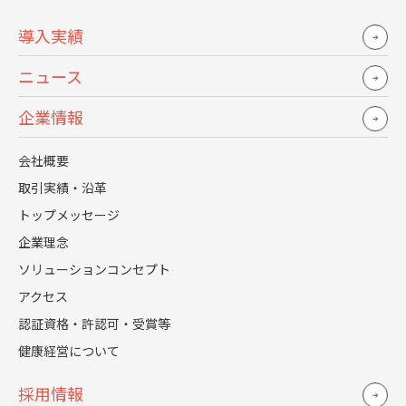
人事向け 勤務状況、昇進昇格情報
導入実績
経営向け 総人件費推移、労働分配率、平均勤続年数、男女
比率
ニュース
また、最近ご相談を頂くことが多くなってきたコーポレー
企業情報
トガバナンスコード改定に伴う「人的資本の情報開示」、
「ISO30414」への対応についてもサービス化を視野に入れ
会社概要
ています。
取引実績・沿革
トップメッセージ
「人材のDX」
企業理念
ソリューションコンセプト
ニューノーマルな時代とは、多様な価値観を持った人々が
アクセス
多様な場所、場面で多様な働き方をする時代です。多様な
認証資格・許認可・受賞等
働き方を肯定し、多様な才能を持った人材、パートナーが
健康経営について
集う企業、サービスになることが付加価値の源泉になって
いくでしょう。
採用情報