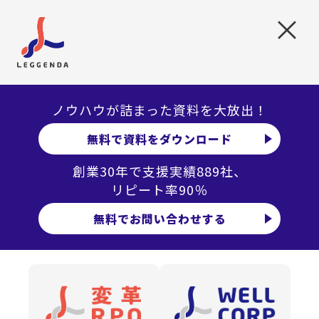
をデジタルに置き換えただけのデジタイゼーションが部分
×
的に残っていました。
一般的にリモートワーク下では業務生産性が低下する傾向
にあります。生産性低下を補うために業務プロセスの再点
検を行い、デジタル技術による最適な業務プロセス構築に
ノウハウが詰まった資料を大放出！
取り組んでいます。業務プロセスの中には必要な多様性と
無料で資料をダウンロード
不要な多様性が混在しています。お客様にも多大なる協力
創業30年で支援実績889社、
をいただき不要な多様性を排除し、デジタル化を前提とし
リピート率90％
た業務プロセスの再構築を行っています。
無料でお問い合わせする
更なる改善の余地はあるものの、リモートワーク下にあっ
ても生産性を低下させず業務継続ができており、一定の成
果が出ていると自負しています。