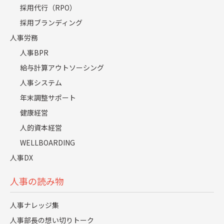
採用代行（RPO）
採用ブランディング
取り組むDXテーマはいろいろありますが、ここではサービ
人事労務
スと人材のDXについて触れておきます。
人事BPR
給与計算アウトソーシング
「サービスのDX」
人事システム
年末調整サポート
ワークフローから人事データベースへの自動連携に加え
健康経営
て、BPOでデータのチェックを実施することで精緻な人事
人的資本経営
情報が蓄積されることが当社サービスの特徴になっていま
WELLBOARDING
す。次の段階としてはデータを経営や事業、人事が必要と
人事DX
する情報に変換して提供すること、それがサービスをDXす
ることだと考えています。
人事の読み物
例えば、
人事ナレッジ集
人事部長の想い切りトーク