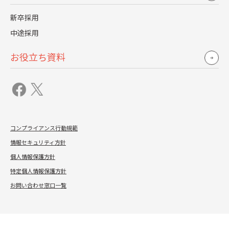
そのためにフレキシブルな仕事環境、居住地域に捕らわれ
新卒採用
ない雇用、納得感のある評価処遇、パートナーとの積極的
中途採用
な協業、世間の要求レベルを意識した情報セキュリティな
お役立ち資料
ど取り組むテーマは盛りだくさんです。我々の取り組みが
皆さまのラボとして活用できるような情報発信を続けてい
きます。
DX化を進めるためのプロセスに関する詳細はこちらをご覧
コンプライアンス行動規範
ください。
情報セキュリティ方針
>> 人事DXのカギを解説「捨てること」ではかどる業務改革
個人情報保護方針
特定個人情報保護方針
お問い合わせ窓口一覧