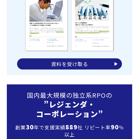
資料を受け取る
国内最大規模の独立系RPOの
”レジェンダ・
コーポレーション”
30
889
90
創業
年で支援実績
社 リピート率
％
以上