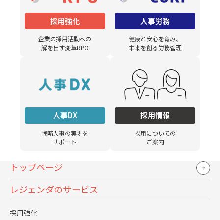
採用強化
人事労務
企業の採用活動への
健康と安心を育み、
解を出す変革RPO
未来を創る労務管理
4. 次のステップはデジタルトランスフ
ォーメーション（DX）
2022年以降のテーマはデジタルトランスフォーメーション
人事DX
採用情報
（以下、DX）です。
戦略人事の実現を
採用についての
サポート
ご案内
サービスのDX
トップページ
人材のDX
レジェンダのサービス
ビジネスモデルのDX
採用強化
顧客接点のDX etc…