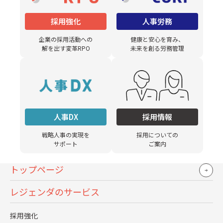
採用強化
人事労務
人事がコア業務に専念するための第一歩を踏み出
しましょう！
企業の採用活動への
健康と安心を育み、
解を出す変革RPO
未来を創る労務管理
給与計算ミス防止策
失敗しない人事システムの選び方
無料ダウンロード
人事DX
採用情報
戦略人事の実現を
採用についての
サポート
ご案内
トップページ
レジェンダのサービス
採用強化