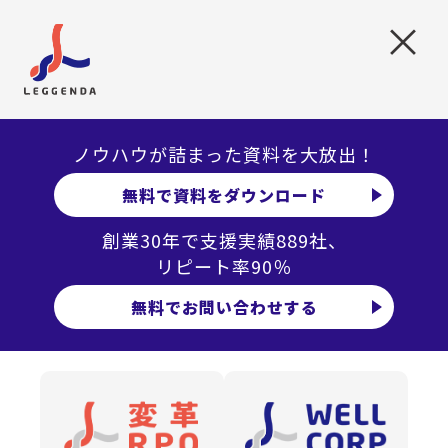
×
当社では、採用・労務・人事に関する企業の課題解決をご
ノウハウが詰まった資料を大放出！
支援させていただいております。当社が提供する人事シス
無料で資料をダウンロード
テムEHRは、お客様の人事部と共有すべき情報を業務運用
に適した形で管理運用できるように設計されています。年
創業30年で支援実績889社、
リピート率90％
次有給休暇の取得、扶養家族の変更、通勤経路の変更な
ど、従業員からの各種申請に連動して人事データベースが
無料でお問い合わせする
自動更新されます。これにより、タイムリーな更新と情報
集約が可能となり、人事マスタとして活用できます。サー
ビスのご提供やご商談についてはお気軽にお問い合わせく
ださい。