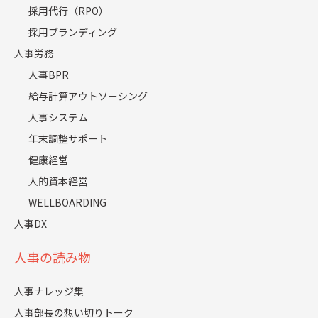
資料を受け取る
採用代行（RPO）
採用ブランディング
人事労務
国内最大規模の独立系RPOの
人事BPR
”レジェンダ・
給与計算アウトソーシング
コーポレーション”
人事システム
年末調整サポート
30
889
90
創業
年で支援実績
社 リピート率
％
健康経営
以上
人的資本経営
WELLBOARDING
ノウハウが詰まった
人事DX
資料を大放出！
無料で資料をダウンロード
人事の読み物
30秒で簡単入力、お気軽に
人事ナレッジ集
お問い合わせください！
人事部長の想い切りトーク