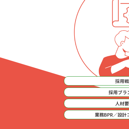
採用戦
採用ブラ
人材要
業務BPR／設計