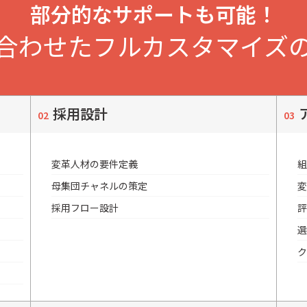
部分的なサポートも可能！
合わせた
フルカスタマイズ
採用設計
変革人材の要件定義
組
母集団チャネルの策定
変
採用フロー設計
評
選
ク