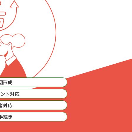
団形成
ェント対応
者対応
手続き