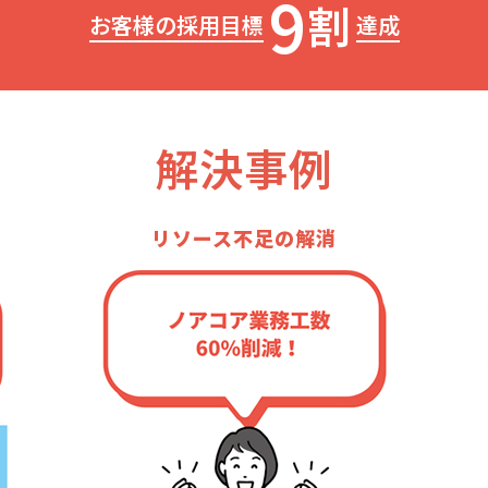
9
割
お客様の採用目標
達成
解決事例
リソース不足の解消