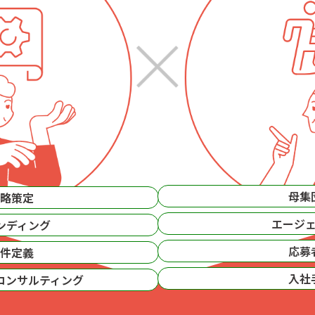
母集
略策定
エージ
ンディング
応募
件定義
入社
コンサルティング