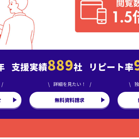
889
年
支援実績
社
リピート率
詳細を見たい！
独
せ
無料資料請求