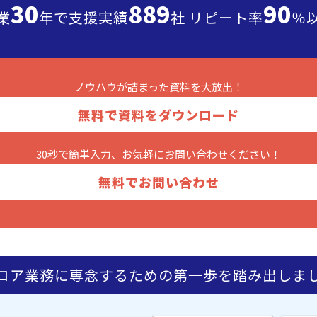
30
889
90
業
年で支援実績
社 リピート率
％
ノウハウが詰まった
資料を大放出！
無料で資料をダウンロード
30秒で簡単入力、お気軽に
お問い合わせください！
無料でお問い合わせ
コア業務に専念するための第一歩を踏み出しま