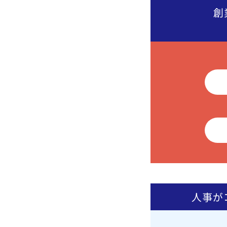
創
人事が