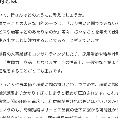
的とは
いて、皆さんはどのようにお考えでしょうか。
握することの大きな目的の一つは、「より短い時間でできない
ビスや顧客はどのあたりなのか」等々、様々なことを考えて仕
生み出すことに注力することである」と考えています。
顧客の人事業務をコンサルティングしたり、採用活動や給与計
、「労働力＝商品」となります。この性質上、一般的な企業よ
管理をすることがとても重要です。
いうと人件費単価と稼働時間の掛け合わせですので、稼働時間
間が想定よりかかりすぎてしまうと収支が圧迫されます。これ
稼働時間の圧縮を追求し、利益率が高ければ高いほどいいのか
というのも、時間短縮はサービス品質の低下に繋がる可能性が
て利益率が高くなっても、顧客満足度が下がってしまっては、