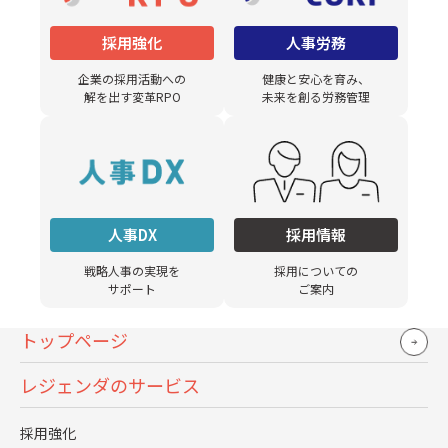
採用強化
人事労務
今回は人事部に残すべき「コア業務」を検討する上でのポ
イントをご紹介しました。アウトソーシングの導入やデジ
企業の採用活動への
健康と安心を育み、
解を出す変革RPO
未来を創る労務管理
タル化を進めていても、必ずしも人事業務の工数が削減さ
れるわけではなく、仕分けの仕方を間違えてしまうと「コ
ストを払っているのに、工数が削減できない」という状態
に陥ってしまいます。もしそういったお悩みが尽きないよ
人事DX
採用情報
うであれば、ぜひ一度ご相談いただければ幸いです。お悩
みの一つひとつに寄り添い、業務のアウトソーシングに留
戦略人事の実現を
採用についての
サポート
ご案内
まらず、本質的な課題解決をお手伝いさせていただきま
す。
トップページ
レジェンダのサービス
人事がコア業務に専念するための第一歩を踏み出
しましょう！
採用強化