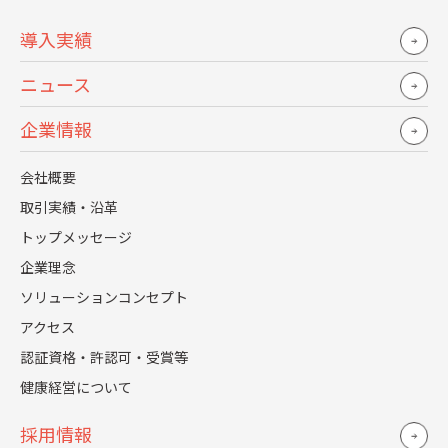
国内最大規模の独立系RPOの
”レジェンダ・
導入実績
コーポレーション”
ニュース
30
889
90
創業
年で支援実績
社 リピート率
％
企業情報
以上
会社概要
ノウハウが詰まった
取引実績・沿革
資料を大放出！
トップメッセージ
無料で資料をダウンロード
企業理念
ソリューションコンセプト
30秒で簡単入力、お気軽に
お問い合わせください！
アクセス
無料でお問い合わせ
認証資格・許認可・受賞等
健康経営について
採用情報