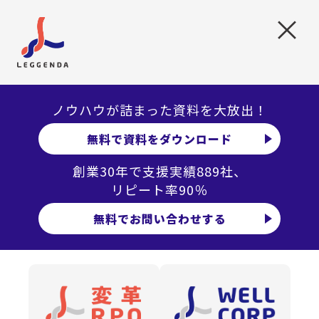
最後に、労務手続きに関する社員対応もノンコア業務にで
×
きるということです。人事関連のルールや手続きは分かり
にくいものが多く、人事から丁寧に説明する必要があると
考えてしまいがちですが、実はこういった業務もアウトソ
ースすることができます。問い合わせを分析してみると、実
ノウハウが詰まった資料を大放出！
は似たような内容であることが多く、近年では問い合わせ
無料で資料をダウンロード
の大部分をチャットボットによって処理する企業も増えて
いるなど、必ずしも人事が対応すべき業務ではなくなって
創業30年で支援実績889社、
います。
リピート率90％
無料でお問い合わせする
最後に