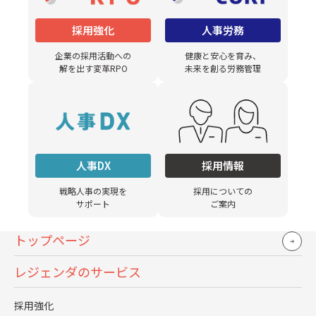
採用強化
人事労務
企業の採用活動への
健康と安心を育み、
健康経営の現状と課題
解を出す変革RPO
未来を創る労務管理
コロナ禍によるリモートワークの増加とその影響
近年のリモートワークの増加により、従業員のメンタ
ルヘルスへの影響が懸念されています。代表的な例と
人事DX
採用情報
して、孤独感やストレス、運動不足による健康問題な
戦略人事の実現を
採用についての
どがあり、これらは生産性の低下や離職率の上昇につ
サポート
ご案内
ながるリスクがあると言われています。残念ながら、
トップページ
実際には企業側が対策やフォローを行う前に、従業員
の就業パフォーマンスが低下して初めてその重要性に
レジェンダのサービス
気づかれるケースも多くあります。
採用強化