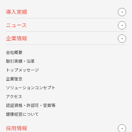
トワークの増加により、1日のほとんどの時間を家で
導入実績
過ごす従業員が増え、運動不足や食生活の乱れがさら
ニュース
に深刻化しているとも言われています。
企業情報
健康経営の新たな取り組み
会社概要
取引実績・沿革
これらの課題に対処するために、積極的に健康経営を推進
トップメッセージ
し、従業員一人ひとりが健康に対する意識を高める取り組
企業理念
みを始める企業が多くなってきました。コロナ禍の副産物
ソリューションコンセプト
アクセス
ながら、リモートワークは通勤時間の削減や柔軟な働き方
認証資格・許認可・受賞等
を可能にするなど、従業員の健康や生活の質を向上させる
健康経営について
面があることも分かっています。これらの利点を最大限に
活用しつつ、上述の課題を克服するための新たな健康経営
採用情報