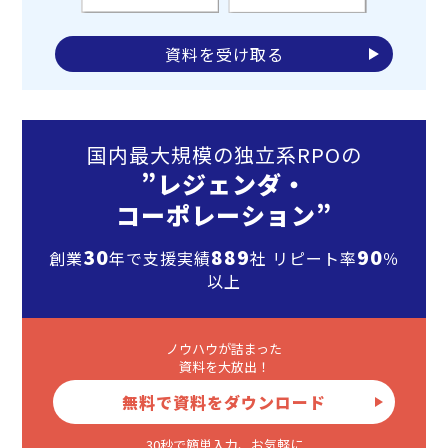
資料を受け取る
国内最大規模の独立系RPOの
”レジェンダ・
コーポレーション”
30
889
90
創業
年で支援実績
社 リピート率
％
以上
ノウハウが詰まった
資料を大放出！
無料で資料をダウンロード
30秒で簡単入力、お気軽に