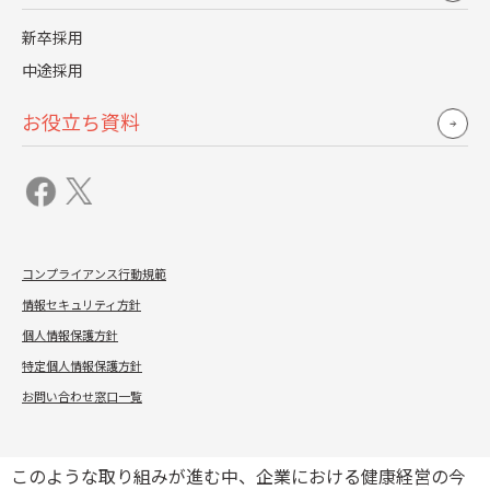
の取り組みが求められています。
新卒採用
具体的には、リモートワーク中の運動不足を解消するため
中途採用
のフィジカル面でのオンラインフィットネスプログラムの
お役立ち資料
提供などがあります。また、メンタル面においては、エン
ゲージメントを高めるために個人面談やキャリアサポー
ト、自己研鑽のためのセミナーの実施などがあります。こ
うした取り組みにより、従業員の心と身体の健康の向上サ
コンプライアンス行動規範
ポートし、エンゲージメントの高い従業員が就業している
情報セキュリティ方針
＝ 健康な組織づくりをめざす企業が増えてきています。
個人情報保護方針
特定個人情報保護方針
お問い合わせ窓口一覧
健康経営の実践のポイント
このような取り組みが進む中、企業における健康経営の今