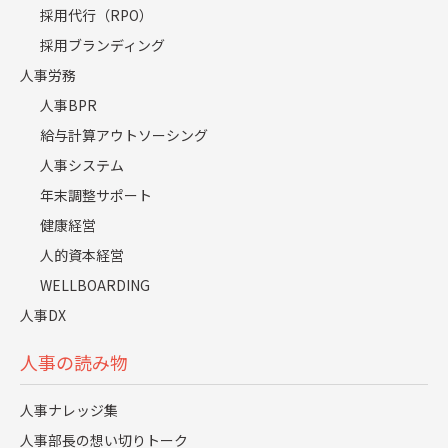
メンタルヘルスの問題や生活習慣病の増加
採用代行（RPO）
メンタルヘルスの観点でも、ストレス社会とも言われ
採用ブランディング
る現代において、心の健康を維持することは非常に難
人事労務
しくなっています。特に職場におけるストレスは、う
人事BPR
給与計算アウトソーシング
つ病や適応障害などのメンタルヘルスの問題を引き起
人事システム
こす大きな要因となっています。また、コロナ禍によ
年末調整サポート
るリモートワークの増加は、一見すると職場のストレ
健康経営
スを軽減するかのように見えますが、逆に孤独感やコ
人的資本経営
ミュニケーション不足から来るストレスを増加させて
WELLBOARDING
いるという報告もあります。
人事DX
さらに、生活習慣病の増加については、現代人の生活
人事の読み物
習慣が大きく関係しており、特に食生活の乱れや運動
不足が、糖尿病や高血圧、肥満などの生活習慣病を引
人事ナレッジ集
人事部長の想い切りトーク
き起こしているという実態があります。また、リモー