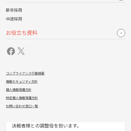
を立案し、
新卒採用
準備を進めます。
中途採用
お役立ち資料
06
各アクションの責任者確定
業務毎に責任者を確定し実行します。
コンプライアンス行動規範
情報セキュリティ方針
個人情報保護方針
07
プロジェクト実行支援
特定個人情報保護方針
お問い合わせ窓口一覧
レジェンダが貴社内プロジェクト責任者様、
決裁者様との調整役を担います。