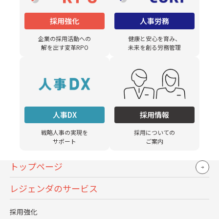
誰
が
ど
こ
ま
で
の
役
割
分
担
と
無
駄
な
工
数
を
減
ら
す
採用強化
人事労務
まで実行支援します。
企業の採用活動への
健康と安心を育み、
解を出す変革RPO
未来を創る労務管理
７つのステップで
人事DX
採用情報
「TO BE（ありたい姿）」の
戦略人事の実現を
採用についての
実現をサポートします
サポート
ご案内
トップページ
01
問題と課題ヒアリング
レジェンダのサービス
現行の業務について、制度面／業務運用面／システ
採用強化