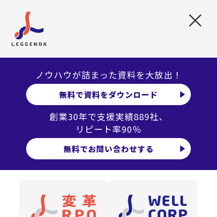
ているのは・・・
×
8割の企業様で業務整理・役割分担ができていない
業務整理だけでは無駄な工数が減らない
豊富な人事プロジェクトを経験したからこそ
ノウハウが詰まった資料を大放出！
無料で資料をダウンロード
LEGGENDAの人事BPRは
創業30年で支援実績889社、
業務整理だけでなく
リピート率90％
無料でお問い合わせする