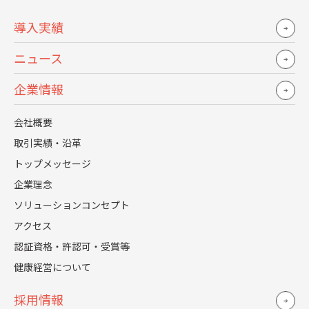
制度・運用に関する制約を確認したうえで
具体的な課題解決策を立案します。
導入実績
ニュース
企業情報
04
責任分担と前後の関係
会社概要
効率化や改善を目指して、人事業務プロセスを再設
取引実績・沿革
計。
トップメッセージ
運用における責任分担、役割を確定します。
企業理念
ソリューションコンセプト
アクセス
認証資格・許認可・受賞等
05
移行のためのアクション整理
健康経営について
採用情報
実行可能な計画、方向性（アウトライン・概要）