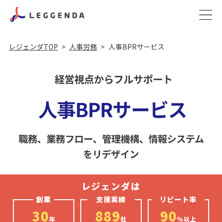
レジェンダTOP
人事労務
人事BPRサービス
創業
支援実績
リピート率
30
889
90
年
社
％以上