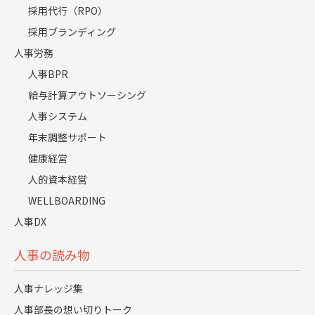
ム面の切り口から、
採用代行（RPO）
徹底的に問題と課題をヒアリングします。
採用ブランディング
人事労務
人事BPR
給与計算アウトソーシング
02
現状オペレーションの表現
人事システム
年末調整サポート
問題点、工数を構造的に整理、可視化。
健康経営
可視化された問題点をカテゴライズし、解決すべき
人的資本経営
課題を設定します。
WELLBOARDING
人事DX
人事の読み物
03
あるべきオペレーションの表現
人事ナレッジ集
人事部長の想い切りトーク