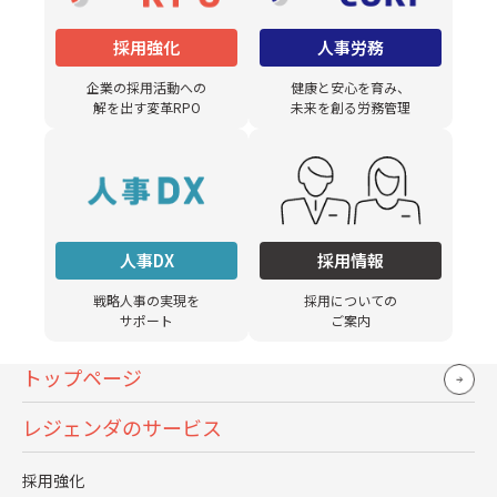
採用コスト：
採用強化
人事労務
480
百万円/年
企業の採用活動への
健康と安心を育み、
解を出す変革RPO
未来を創る労務管理
離職者を中途採用で補充する場合、エージェン
トフィーや広告費が発生します。
人事DX
採用情報
平均年収600万円、エージェントフィー契約40%
戦略人事の実現を
採用についての
の場合、200名採用で480百万円が必要です。
サポート
ご案内
トップページ
レジェンダのサービス
非直接的なコスト：
2
既存社員の体感負担
倍
採用強化