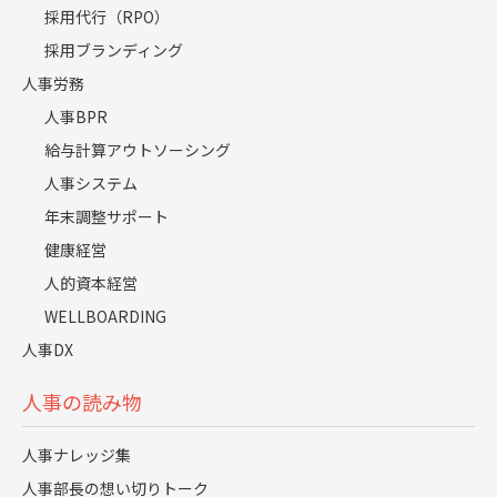
採用代行（RPO）
採用ブランディング
人事労務
離職による生産性の低下や知識の喪失もコスト
人事BPR
に含まれます。
給与計算アウトソーシング
新しい社員が業務に慣れるまでの時間とリソー
人事システム
スが必要になるため、企業全体の効率に影響し
年末調整サポート
ます。
健康経営
既存社員の疲弊は新たな退職につながる危険が
人的資本経営
あります。
WELLBOARDING
人事DX
人事の読み物
人事ナレッジ集
人事部長の想い切りトーク