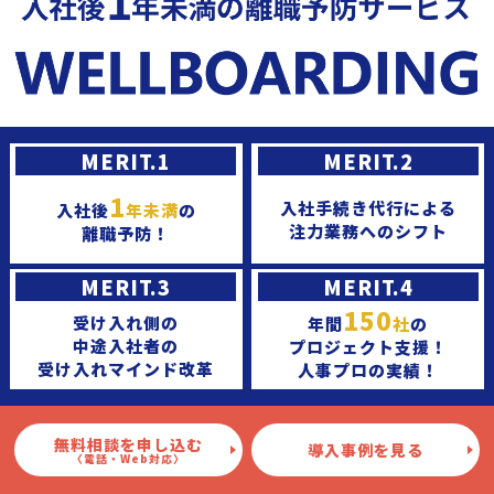
MERIT.1
MERIT.2
1
入社手続き代行による
入社後
年未満
の
注力業務へのシフト
離職予防！
MERIT.3
MERIT.4
150
受け入れ側の
年間
社
の
中途入社者の
プロジェクト支援！
受け入れマインド改革
人事プロの実績！
無料相談を申し込む
導入事例を見る
〈電話・Web対応〉