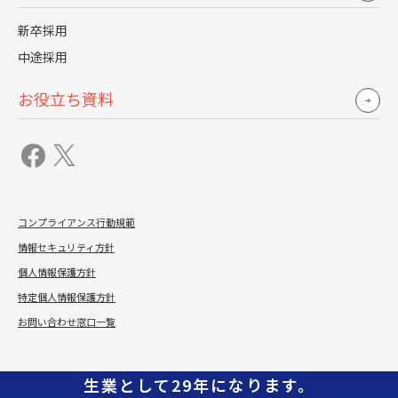
オンボーディングの
新卒採用
適切な対応で
早期離職は防げます
中途採用
お役立ち資料
そのお悩み、
WELLBOARDING
コンプライアンス行動規範
で解決できます！
情報セキュリティ方針
個人情報保護方針
特定個人情報保護方針
お問い合わせ窓口一覧
レジェンダは採用領域での課題解決を
生業として29年になります。