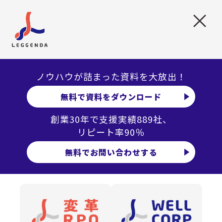
従業員
2,000名
規模の
×
企業において
離職率10%
が
5年間
続いた場合、
売上が
ノウハウが詰まった資料を大放出！
約6割
無料で資料をダウンロード
に減少
創業30年で支援実績889社、
リピート率90％
無料でお問い合わせする
退職者の補填に必要なコスト