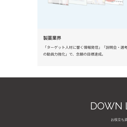
製薬業界
「ターゲット人材に響く情報発信」「説明会・選
の動員力強化」で、念願の目標達成。
DOWN 
お役立ち