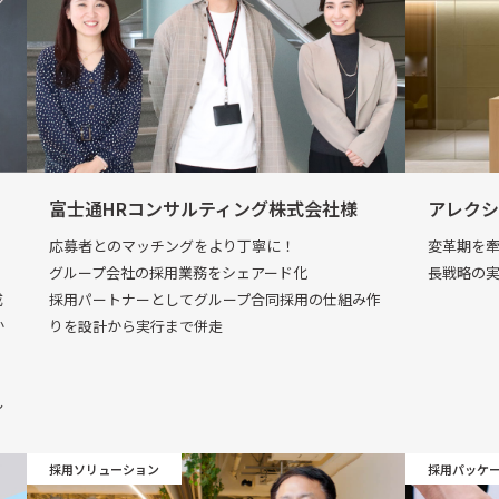
富士通HRコンサルティング株式会社様
アレクシ
応募者とのマッチングをより丁寧に！
変革期を
グループ会社の採用業務をシェアード化
長戦略の
採用パートナーとしてグループ合同採用の仕組み作
成
りを設計から実行まで併走
か
～
採用ソリューション
採用パッケ