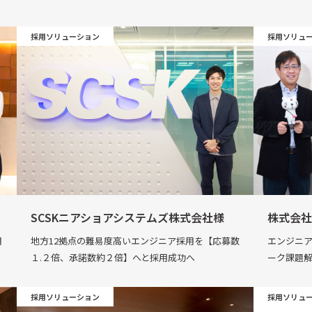
採用ソリューション
採用ソリュ
SCSKニアショアシステムズ株式会社様
株式会社
用
地方12拠点の難易度高いエンジニア採用を【応募数
エンジニ
１.２倍、承諾数約２倍】へと採用成功へ
ーク課題
採用ソリューション
採用ソリュ