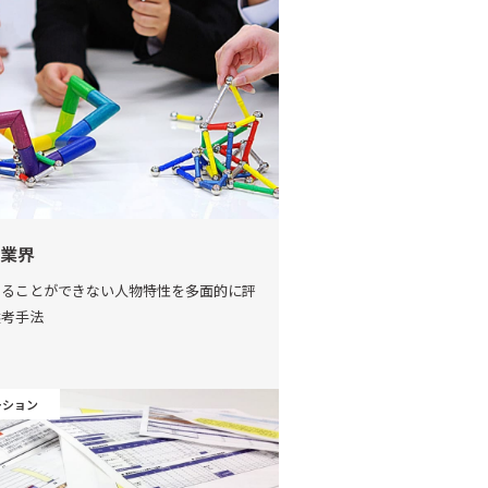
業界
見ることができない人物特性を多面的に評
選考手法
ーション