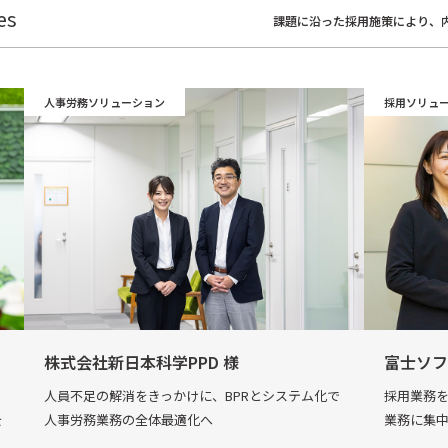
es
課題に沿った採用施策により、
人事労務ソリューション
採用ソリュ
株式会社新日本科学PPD 様
富士ソフ
人員不足の解消をきっかけに、BPRとシステム化で
採用業務
を
人事労務業務の全体最適化へ
業務に集