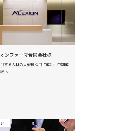
オンファーマ合同会社様
牽引する人材の大規模採用に成功、中期成
実現へ
ージ