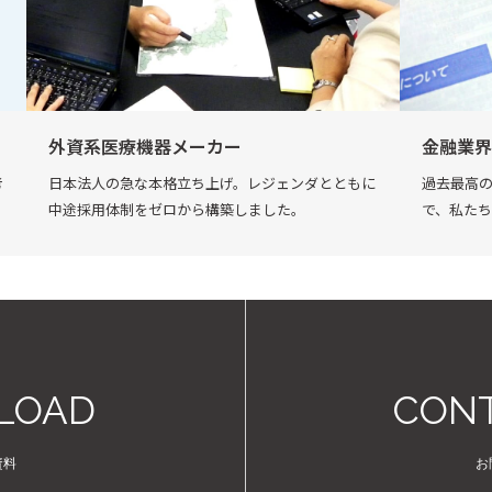
外資系医療機器メーカー
金融業界
考
日本法人の急な本格立ち上げ。レジェンダとともに
過去最高
中途採用体制をゼロから構築しました。
で、私た
LOAD
CONT
資料
お