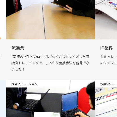
流通業
IT業界
成
“実際の学生とのロープレ”などカスタマイズした面
シミュレ
接官トレーニングで、しっかり面接手法を習得でき
のスケジ
ました！
採用ソリューション
採用ソリュ