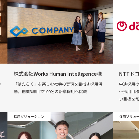
株式会社Works Human Intelligence様
NTTド
動
「はたらく」を楽しむ社会の実現を目指す採用活
中途採用の
動。創業3年目で100名の新卒採用へ挑戦
～採用目標
い目標を
採用ソリューション
採用ソリュ