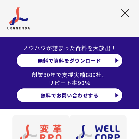
×
その方の人件費だけではありません。
担当者が業務を行うための社内スペース（家賃）、資
材（PC等）
担当者の有休等の休日取得時の給与
ノウハウが詰まった資料を大放出！
休暇取得をされたときの代替要員の確保
無料で資料をダウンロード
マニュアル作成の工数
創業30年で支援実績889社、
必要なシステムのメンテナンスコスト
リピート率90％
担当者が辞めないための施策、福利厚生費用
無料でお問い合わせする
担当者に専門知識を身に着けてもらうための教育期間
分の人件費
担当者が辞めたり、長期に休んだりした場合の新規採
用するためのコスト