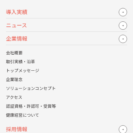
可能なはずです。
導入実績
アウトソースとコストの考え方に関する詳細はこちらをご
ニュース
覧ください。
>> なぜ、人事労務業務をアウトソースしてもコスト削減が
企業情報
進まないのか？
会社概要
可視化を諦めたらそこで試合終了です
取引実績・沿革
トップメッセージ
現場に近い人事の方ほど、前述した見えにくいコストを感
企業理念
覚値として持っているが故に、現場から遠い上層部の方が
ソリューションコンセプト
「投資対効果」のみで判断することに歯痒さを感じている
アクセス
ことだと思います。
認証資格・許認可・受賞等
健康経営について
しかし、見えにくいからといって上記のコストの可視化を
諦めてしまっては、上層部との溝は埋まりません。
採用情報