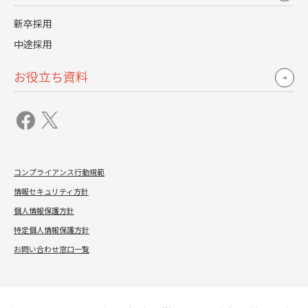
投資対効果といわれたときの「効果」について、上記の視
新卒採用
点で一度再考してみることで、高く見えた「投資対効果」
中途採用
の壁を崩す糸口が見つかるかもしれません。
お役立ち資料
お手頃価格にご用心
逆に、上記のようなコストを考えなくても「効果」がでそ
うなお手頃価格を提示された場合は注意が必要です。
もちろん、人件費コストの安い地方拠点や海外拠点の活用
コンプライアンス行動規範
によるコスト削減や、プロセスの徹底的な効率化、システ
情報セキュリティ方針
ム投資等を行うことでコスト削減を実現した末での価格設
個人情報保護方針
特定個人情報保護方針
定であれば問題ありません。（これらの場合は、プロセス
お問い合わせ窓口一覧
の柔軟性が無いなどのリスクがあるため事前確認が必要で
すが……）