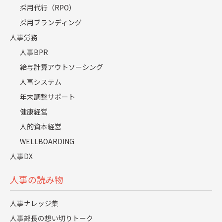
採用代行（RPO）
らない費用(例えば、自宅に付属の駐車場代)のように、アウ
採用ブランディング
トソーシングを行えば即座にゼロにならない費用も含まれ
人事労務
ますし、一概にコストとして可視化することが難しいもの
人事BPR
も含まれています。
給与計算アウトソーシング
人事システム
しかし、上記のようなコストのことを何も考慮せずに
年末調整サポート
「
オペレーションを行っている方の人件費コスト」と、
健康経営
「アウトソーサーが提示してきたコスト」を
人的資本経営
単純比較
した途端に
「投資対効果」はあまり感じられなく
WELLBOARDING
なってしまうのです
。
人事DX
更に、さきほど述べた自社の事業領域に精通している自社
人事の読み物
社員が、自社の事業戦略に近い仕事をしてもらうことが
人事ナレッジ集
「できない」ことも機会損失という意味でのコストに計上
人事部長の想い切りトーク