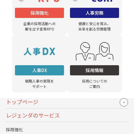
新規採用した場合の教育の為のコスト（引き継ぎ工数
採用強化
人事労務
など）
企業の採用活動への
健康と安心を育み、
担当者を管理監督する人のマネジメントコスト
解を出す変革RPO
未来を創る労務管理
管理監督者が適切にマネジメントするために必要な業
務理解にかかるコスト
といったコストがその方に仕事をしてもらうためにかかっ
人事DX
採用情報
ているのです。
戦略人事の実現を
採用についての
サポート
ご案内
更に言えば、自社の事業領域に精通している自社社員に、
自社の事業戦略に近い仕事をしてもらうことが「できな
トップページ
い」ことも機会損失という意味でコストに計上可能なはず
レジェンダのサービス
です。
採用強化
もちろん、上記マイカーの例で、所有をやめれば即なくな