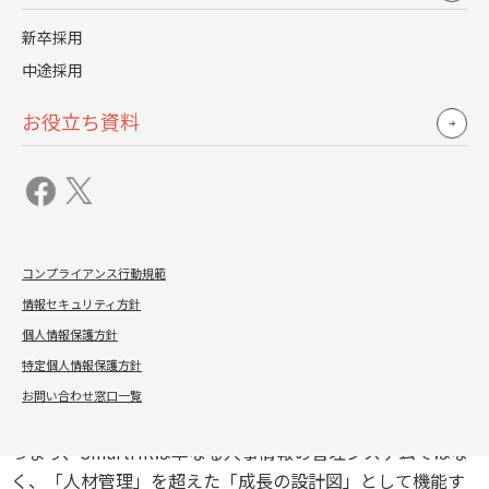
「タグ付け」機能を利用します。これまでは一部の人の頭
新卒採用
の中だけにあった情報がSmartHRのプラットフォームで展
中途採用
開され 、採用と労務の両方の経験がある社員、お客様先に
常駐して人事責任者との接点が多い社員、新規事業開発に
お役立ち資料
関わった経験がある社員といった情報をデータ化すること
で、理想像(アカウントマネージャーのJD)と現実(現有人材
のスキルセット)のギャップが可視化されます。
このギャップこそが、中長期的な育成計画の起点となりま
す。SmartHRを通じて「この社員はもう少し経験領域を広
コンプライアンス行動規範
げる必要がある。次のタイミングでアサイン変更を進めた
情報セキュリティ方針
い」「あと2年でアカウントマネージャーの要件を満たす人
個人情報保護方針
が○人になりそう」 といった戦略的判断が可能になりま
特定個人情報保護方針
す。採用と労務の間をつなぐような人材が社内にいること
お問い合わせ窓口一覧
も発見できます。
つまり、SmartHRは単なる人事情報の管理システムではな
く、「人材管理」を超えた「成長の設計図」として機能す