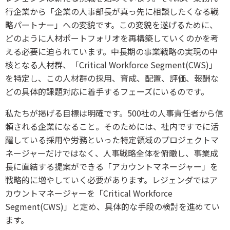
行企業から「企業の人事部長が真っ先に相談したくなる戦
略パートナー」への変貌です。この変貌を遂げるために、
どのように人材ポートフォリオを再構築していくのかを考
える必要に迫られています。中長期の事業戦略の実現の中
核となる人材群、「Critical Workforce Segment(CWS)」
を特定し、この人材群の採用、育成、配置、評価、報酬な
どの具体的課題対応に着手するフェーズにいるのです。
私たちが掲げる目標は明確です。500社の人事責任者から信
頼される企業になること。そのためには、社内ですでに活
躍している採用や労務といった特定領域のプロジェクトマ
ネージャーだけではなく、人事戦略全体を俯瞰し、事業成
長に直結する提案ができる「アカウントマネージャー」を
戦略的に増やしていく必要があります。レジェンダではア
カウントマネージャーを「Critical Workforce
Segment(CWS)」と定め、具体的な手段の検討を進めてい
ます。