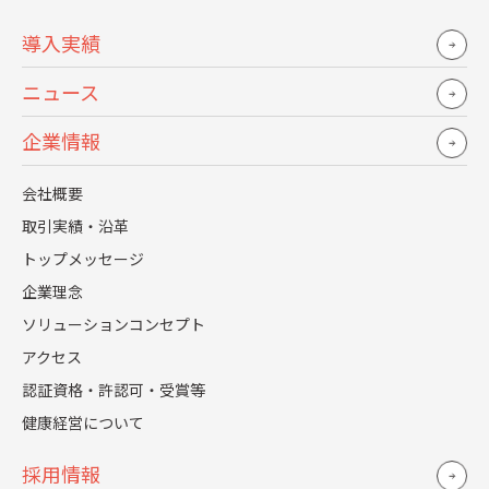
経営として重要になってくるのが、人材ポートフォリオの
導入実績
再構築が順調に進んでいるのかということです。そのため
には、明確になったCWSの人物像から必要なスキル要件を
ニュース
具体化し、候補者の現状とのギャップを把握できるように
する必要があります。そして、このスキルの可視化と管理
企業情報
の基盤として、私たちはSmartHRを活用していく方針で
す。
会社概要
取引実績・沿革
スキルマスタとは、業務領域を項目化し、それぞれのレベ
トップメッセージ
ルを定義したものです。例えば人事領域において、企画、
運用、システムといった領域ごとに、習熟度を測定できる
企業理念
基準を設けています。
ソリューションコンセプト
アクセス
次に、育成候補となる方を具体的に検討していきます。自
認証資格・許認可・受賞等
己申告でアカウントマネージャーを志向したいという方も
いれば、上司側から見て適性がありそうということで名前
健康経営について
が挙がるケースもあります。候補者を一度決めたら変えな
採用情報
い、ということはなく、付け外しは柔軟にできる前提で