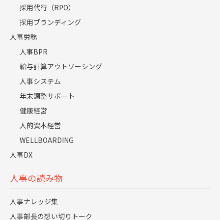
採用代行（RPO）
採用ブランディング
SmartHRで実現する、スキルマ
人事労務
人事BPR
スタとタグ付けの仕組み
給与計算アウトソーシング
人事システム
年末調整サポート
健康経営
人的資本経営
WELLBOARDING
人事DX
人事の読み物
人事ナレッジ集
人事部長の想い切りトーク