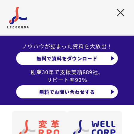
ネス成果にコミットする役割なのです。
×
経営データ活用の核心:ハイパフ
ォーマー分析とスキルの可視化
ノウハウが詰まった資料を大放出！
無料で資料をダウンロード
では、こうした高度なアカウントマネージャーをどう育成
するのか。
創業30年で支援実績889社、
まず私たちが着手したのは、既存のハイパフォーマーへの
リピート率90％
インタビューです。すでにお客様の人事部長から信頼を獲
無料でお問い合わせする
得し、成果を上げている社員2名をペルソナとして選定しま
した。彼らがどのような経験、学習、環境を通じてアカウ
ントマネジメント力を獲得したのかを詳細に分析したので
す。
この調査から見えてきたのは、育成を促進する具体的な要