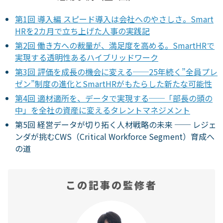
第1回 導入編 スピード導入は会社へのやさしさ。Smart
HRを2カ月で立ち上げた人事の実践記
第2回 働き方への裁量が、満足度を高める。SmartHRで
実現する透明性あるハイブリッドワーク
第3回 評価を成長の機会に変える──25年続く”全員プレ
ゼン”制度の進化とSmartHRがもたらした新たな可能性
第4回 適材適所を、データで実現する──「部長の頭の
中」を全社の資産に変えるタレントマネジメント
第5回 経営データが切り拓く人材戦略の未来 ── レジェ
ンダが挑むCWS（Critical Workforce Segment）育成へ
の道
この記事の監修者