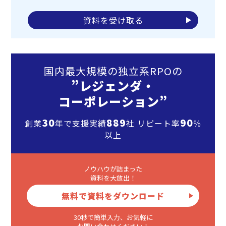
資料を受け取る
国内最大規模の独立系RPOの
”レジェンダ・
コーポレーション”
30
889
90
創業
年で支援実績
社 リピート率
％
以上
ノウハウが詰まった
資料を大放出！
無料で資料をダウンロード
30秒で簡単入力、お気軽に