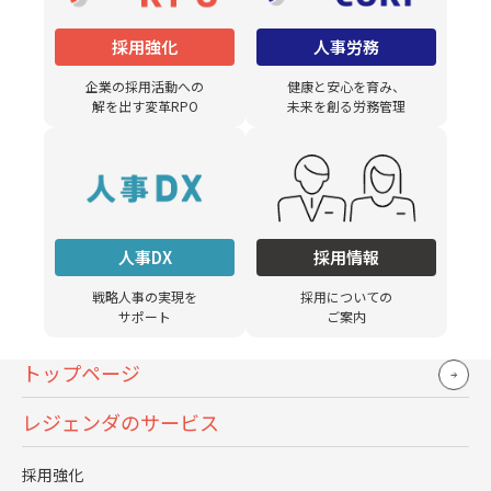
因です。第一に、お客様の課題を本質的に捉え、複数の解
決アプローチを考える必要性を業務で痛感し、自発的にト
採用強化
人事労務
レーニングする動機が生まれたこと。第二に、大規模プロ
企業の採用活動への
健康と安心を育み、
ジェクトや新規事業開発の責任者として、お客様の人事部
解を出す変革RPO
未来を創る労務管理
長に直接提案・説明・交渉を実践する機会を得たこと。第
三に、お客様の前で「分かりません」と言わないために徹
底的に準備し、マーケティング、組織論、財務・管理会計
などの基礎知識を体系的に習得したこと。そして第四に、
挑戦を後押しする環境と、優秀な上司・同僚の存在です。
人事DX
採用情報
逆に避けるべき状況も明らかになりました。エラーに不寛
戦略人事の実現を
採用についての
容で正確性を偏重する文化は、仮説検証や価値創出といっ
サポート
ご案内
た挑戦を妨げ、若手を萎縮させます。また、同じ業務やお
トップページ
客様ばかりを長期間担当させると、視野が狭まり成長が止
まってしまいます。このように、アカウントマネージャー育
レジェンダのサービス
成に再現性を持たせるための仮説が見えてきたので、採用
時に満たしているべき要件、入社後の配置・育成の方法な
採用強化
ど、具体的な施策検討を進めていく準備が整いました。