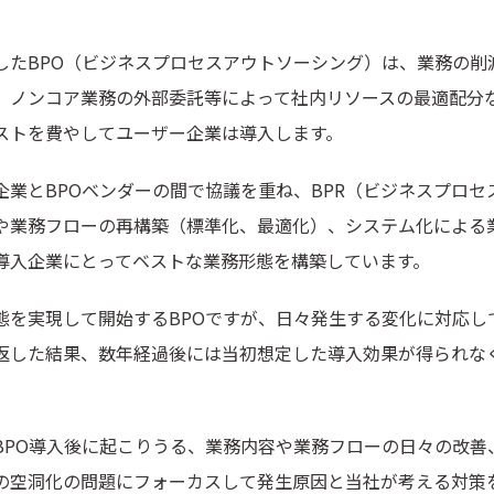
したBPO（ビジネスプロセスアウトソーシング）は、業務の削
、ノンコア業務の外部委託等によって社内リソースの最適配分
ストを費やしてユーザー企業は導入します。
企業とBPOベンダーの間で協議を重ね、BPR（ビジネスプロセ
や業務フローの再構築（標準化、最適化）、システム化による
導入企業にとってベストな業務形態を構築しています。
態を実現して開始するBPOですが、日々発生する変化に対応し
返した結果、数年経過後には当初想定した導入効果が得られな
BPO導入後に起こりうる、業務内容や業務フローの日々の改善
の空洞化の問題にフォーカスして発生原因と当社が考える対策