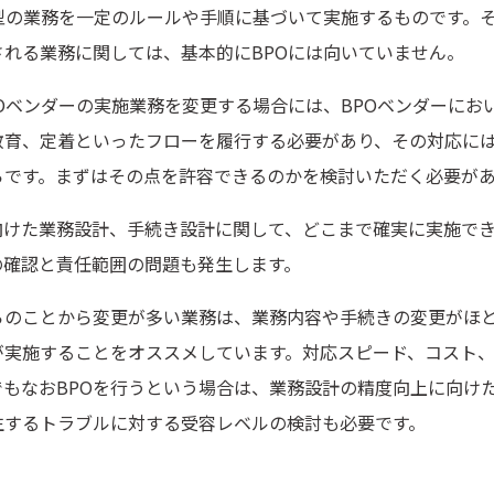
定型の業務を一定のルールや手順に基づいて実施するものです。
される業務に関しては、基本的にBPOには向いていません。
Oベンダーの実施業務を変更する場合には、BPOベンダーにお
教育、定着といったフローを履行する必要があり、その対応に
らです。まずはその点を許容できるのかを検討いただく必要が
向けた業務設計、手続き設計に関して、どこまで確実に実施で
の確認と責任範囲の問題も発生します。
らのことから変更が多い業務は、業務内容や手続きの変更がほ
が実施することをオススメしています。対応スピード、コスト
でもなおBPOを行うという場合は、業務設計の精度向上に向け
生するトラブルに対する受容レベルの検討も必要です。