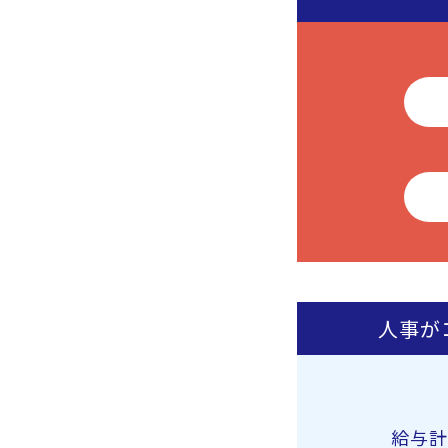
人事が
給与計