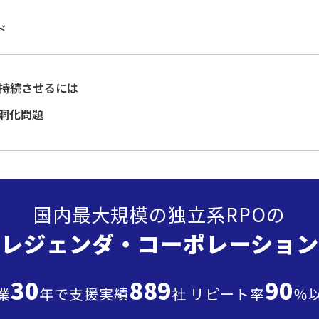
ド
を持続させるには
洞化問題
国内最大規模の独立系RPOの
”レジェンダ・
コーポレーション
30
889
90
業
年で支援実績
社 リピート率
％