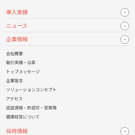
とか、全体を俯瞰した中で何が適切かを見定めてほしい
導入実績
という期待がありました。
ニュース
そうしながら全ての採用業務を棚卸して、およそ200項
目の業務を仕分け、いつ誰がやるのか、ゴールは何なの
企業情報
かを明確にしてもらいました。採用活動全体をプロジェ
会社概要
クト化してマネジメントしていくのですが、レジェンダ
のメンバーにはバラエティ豊かな知識・経験があるの
取引実績・沿革
で、採用の戦略設計について、色々と学ぶことができま
トップメッセージ
した。
企業理念
ソリューションコンセプト
求人メディアの活用方法、人材紹介会社との関係構築や
アクセス
リテンション、現場のマネージャー20名を巻き込んだ求
認証資格・許認可・受賞等
人票のブラッシュアップなど、細かなポイントまで踏み
健康経営について
込んだテコ入れをしてくれ、母集団を集めるにも様々な
打ち手があるんだなと。
採用情報