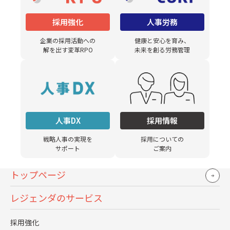
たんです。厳しく成果が求められる環境で、長年それに
応えていたことを知っていましたから」
採用強化
人事労務
また選定のポイントとして、次のような理由を挙げてい
企業の採用活動への
健康と安心を育み、
解を出す変革RPO
未来を創る労務管理
る。
「単純に調整業務をお願いしようと思ったら、派遣スタ
ッフや業務委託でもよかった。でも、採用活動の“全
体”についてアドバイスしてくれて、戦略づくりにも貢献
してくれるパートナーが必要だと思っていました。当時
人事DX
採用情報
はどの業務をお願いすべきかの整理もままならない状態
戦略人事の実現を
採用についての
でしたので、“まずは最初の3ヶ月を走りながら、次の3
サポート
ご案内
ヶ月について考えていきましょう”という提案に安心でき
トップページ
ました」
レジェンダのサービス
採用強化