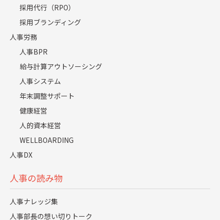
採用代行（RPO）
サービス導入後の変化
採用ブランディング
人事労務
想像を上回るスピードで採用目標の9割を達成 成果
人事BPR
を再現するためのチームづくりへ
給与計算アウトソーシング
人事システム
年末調整サポート
当時は何もかも手探りしながら進めていた状態で、“やっ
健康経営
ていることが本当に正しいのか分からない” “でも採用成
人的資本経営
果にコミットしなくては” という焦燥のなか、サービス
WELLBOARDING
の導入が始まった。
人事DX
「まずは当社の窮状を理解していただきました。採用担
当も頑張ってくれていて、スカウトもフォローも必要と
人事の読み物
思われることは全部やっている状態。ですが、採用にも
人事ナレッジ集
セオリーがあるはずで、例えばこういう人材はこういう
人事部長の想い切りトーク
ルートで集めるべきだとか、これは無駄だから止めよう