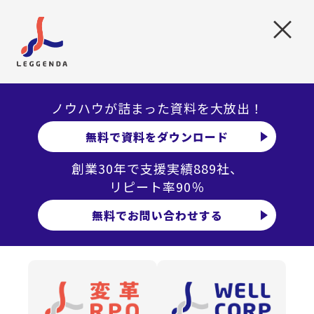
力にも、違いはあります。それまではポジションがなか
×
ったカスタマーサクセスやインサイドセールスもそう。
今後のビジネスプランにマッチする人材が必要でした」
が、採用を成功させるためには、リソースも知識・経験
も不十分であるという課題に直面していた。
ノウハウが詰まった資料を大放出！
「当時のピープルエンゲージメント部で採用を担当して
無料で資料をダウンロード
いたのは2名。まだ採用の経験が浅く、1名は入社したば
かり。新卒採用の成功に向けて必死になっていた頃でし
創業30年で支援実績889社、
た。
リピート率90％
1年後に50名超を採用し、成長や変革を実現できている
無料でお問い合わせする
か。大きな危機感がありました。何とかして採用機能を
補強しなければと、そのときに名前が挙がったのがレジ
ェンダでした。私を含めて経営ボードの複数名は、ある
外資系IT企業の出身だったのですが、その企業の採用活
動全体をアウトソーシングしていた先がレジェンダだっ