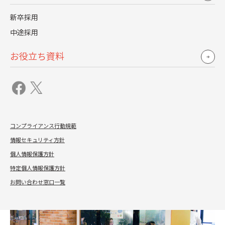
数ヵ月経つと、月に最大200名の候補者を集められるよ
新卒採用
うになりました。採用担当は面接を毎日3-4件こなさなく
中途採用
ちゃならなくて、大変そうでしたね（笑）」
お役立ち資料
母集団形成のテコ入れをしてからも、次は選考スキーム
や候補者とのコミュニケーションを再設計するなど、成
果を出し続けられるよう採用の仕組みづくりに力が注が
れた。そしてサービスインから半年後、下半期の中頃に
は採用目標の9割を達成することができたと言う。
コンプライアンス行動規範
情報セキュリティ方針
個人情報保護方針
特定個人情報保護方針
お問い合わせ窓口一覧