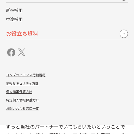
新卒採用
中途採用
レジェンダと一緒に採用活動に取り組んだことで、一番
大きかったことは、私たち採用担当者の意識を変えてく
お役立ち資料
れたことです。2年前と違い、私たちは採用業務を運用す
るという「業務レベル」の意識から、人材戦略の為の採
用という「戦略レベル」の意識で考えられるようになり
ました。これは、成果のために妥協を許さないレジェン
ダの真摯な姿勢のおかげです。特に2年目は、レジェンダ
コンプライアンス行動規範
が採用方針や実行プランをリードしてくれ、業務量は非
情報セキュリティ方針
常に多かったものの、採用成果に向かって確実に前に進
個人情報保護方針
んでいることを実感でき、”戦略的な採用活動”を知るこ
特定個人情報保護方針
とができました。
お問い合わせ窓口一覧
私たちがレジェンダに期待していることは、これからも
ずっと当社のパートナーでいてもらいたいということで