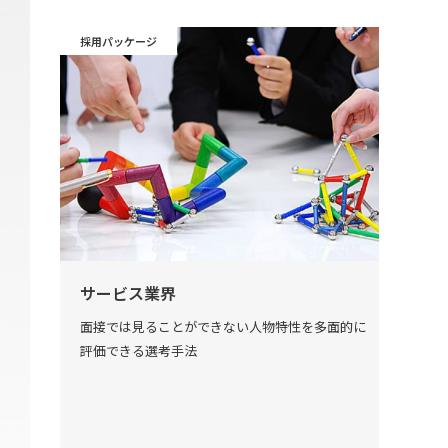
採用パッケージ
採用ソ
サービス業界
NT
ビジネ
面接では見ることができない人物特性を多面的に
ICT
 年間
評価できる選考手法
画の実
50名