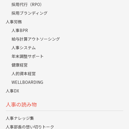
らうことができました。
採用代行（RPO）
採用ブランディング
成果としては、総合職では過去最高の採用目標人数であ
人事労務
る25名を達成し、内定承諾率も約20％アップしました。
一番嬉しかったことは、多くの質の高い学生を内定承諾
人事BPR
に繋げられたことです。内定承諾者のタイプもバランス
給与計算アウトソーシング
よく、現場が求めていた”多様な人材”を採用でき、過去
人事システム
最高の採用成果だと自負しています。
年末調整サポート
健康経営
また、選考途中では面接官から、「今年の学生は事業理
人的資本経営
解が進んでいてレベルが高い」という声や「この学生は
WELLBOARDING
絶対に採用したい！」といった声も増えていました。
人事DX
人事の読み物
人事ナレッジ集
レジェンダの"戦略的な採用活動"は、私たち採用担当者
の意識を変えてくれました。
人事部長の想い切りトーク