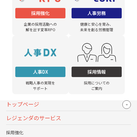
がら繰り返し伝えていくことで、学生に興味を持っても
採用強化
人事労務
らおうとしました。
企業の採用活動への
健康と安心を育み、
解を出す変革RPO
未来を創る労務管理
2年目の具体的な取組みと成果を教えてください。
情報発信設計で設定した「多種多様な社員がいて、仕事
の幅が広いこと」を伝えるために他部署の社員に協力を
人事DX
採用情報
求め、WEBページでは先輩社員の紹介人数を増やし、営
戦略人事の実現を
採用についての
業職、企画職等、幅広い職種を紹介しました。社員懇談
サポート
ご案内
会では、複数部署の社員の話を聞いてもらうことで、事
トップページ
業の多様性を感じてもらうとともに、学生自身の目標や
憧れとなる先輩社員を探してもらいました。その結果、
レジェンダのサービス
当社の社員が共通で持っている想いも伝える事ができ、
今まで理解が浅かった学生に対しても、理解を深めても
採用強化