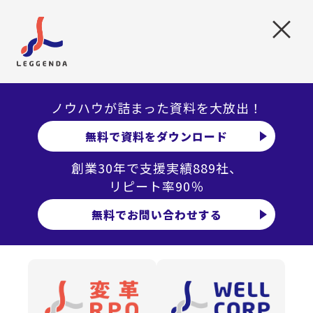
た。一方、「コミュニケーション能力」「向上心」等、
×
全部署共通で求められる能力があることも分かりまし
た。
この結果から、多様な人材を1つの人物像にまとめるこ
とは難しいと考え、求める人物像をタイプ別に分けて、
ノウハウが詰まった資料を大放出！
バランスよく採用することを目標としました。
無料で資料をダウンロード
続いて、情報発信設計に着手しました。タイプが異なる
創業30年で支援実績889社、
人材を採用するためには、情報のバリエーションが必要
リピート率90％
と考えました。一方で、総合職採用なので、会社として
一貫したメッセージが必要でした。
無料でお問い合わせする
そこで、レジェンダと今までのインタビュー内容や当社
が成長してきた経緯などから一貫したメッセージについ
て議論しました。その結果、「多種多様な社員がいて、
仕事の幅が広いこと」を強みとして打ち出すことにしま
した。この強みを、各選考プロセスで、見せ方を変えな