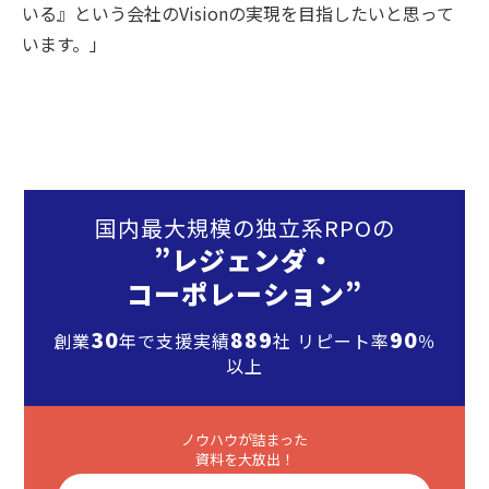
いる』という会社のVisionの実現を目指したいと思って
います。」
国内最大規模の独立系RPOの
”レジェンダ・
コーポレーション”
30
889
90
創業
年で支援実績
社 リピート率
％
以上
ノウハウが詰まった
資料を大放出！