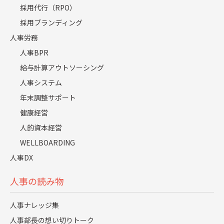
選考官の業務におけるトレーニングにも粘り強く取り組
採用代行（RPO）
んでいただきました。今では日々情報共有をかかさず、
採用ブランディング
社員と同等の質でWHIの選考を安定して運営していただ
人事労務
いています。そこから創出された時間、空いた手と頭で
人事BPR
できるようになったことをあげればキリがありません。
給与計算アウトソーシング
人事システム
WHIが採用活動において今も常に新しい挑戦ができるの
年末調整サポート
も、もはや執念すら感じるレジェンダの高品質で安定的
なサービスがあってのことだと思っています。」
健康経営
人的資本経営
WELLBOARDING
人事DX
人事の読み物
人事ナレッジ集
人事部長の想い切りトーク