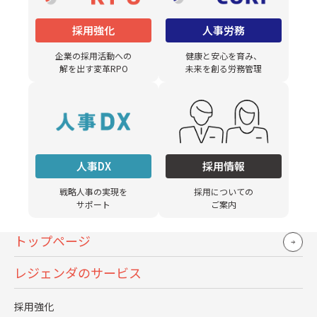
応いただいています。」
採用強化
人事労務
Q. サービス導入当初から現在までの間にサービス範囲を
企業の採用活動への
健康と安心を育み、
広げていただきましたが、その背景を教えてください。
解を出す変革RPO
未来を創る労務管理
我如古氏「創業わずか3年で100名規模まで採用数を伸ば
してきており、我々の工数にも限界がきていました。採
用戦略や企画の質を考える時間を創出していきたいもの
の、オペレーション業務に工数がかかっていて、なかな
人事DX
採用情報
か採用担当者の業務シフトが難しい…。そこでひとつ大
戦略人事の実現を
採用についての
きな決断として、選考というダイレクトに学生と接する
サポート
ご案内
部分においても、一部分をアウトソースすることにしま
した。
トップページ
この決断ができたのもそれまでのレジェンダの実績や提
レジェンダのサービス
案力、信頼があったからです。範囲を広げるにあたっ
て、WHI独自の見極め方法や、アトラクトが求められる
採用強化