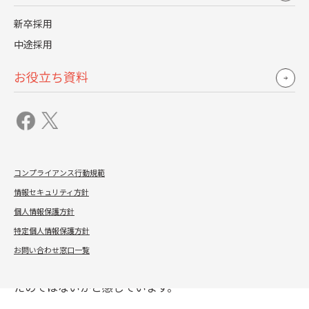
単なるアウトソーサー・パートナー企業の枠を超えて、
WHIの採用チームの一員としてお互いに仕事ができてい
新卒採用
ると思っています。」
中途採用
Q. 採用活動成果について社内ではどんな声があがってい
お役立ち資料
ますか？
我如古氏「経営層からは、「より優秀な人に参加しても
らえるようになった」という評価を受けました。3年目
で100人規模の採用を実現することができたのは、現場
コンプライアンス行動規範
にとってもインパクトは大きく、全社が採用に協力的に
情報セキュリティ方針
なってきた風土を感じ始めています。
個人情報保護方針
ある採用媒体では、名だたる企業と肩をならべて、学生
特定個人情報保護方針
の選考満足度が高かった企業に贈られるアワードを受賞
お問い合わせ窓口一覧
しました。これについて、レジェンダの貢献も大きかっ
たのではないかと感じています。