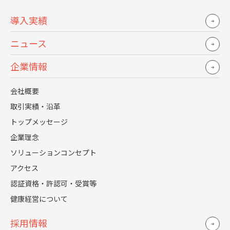
導入実績
ニュース
企業情報
Q. レジェンダのサービスで価値を感じていただけたこと
会社概要
を教えてください
取引実績・沿革
竹内氏「依頼しているオペレーションをミスなくこなす
トップメッセージ
ことはもちろんなのですが、WHIの採用をより良くしよ
企業理念
うと常に思考し、実行してくださっているところです。
ソリューションコンセプト
選考の移行率を見た上でのアクションの提案、採用シス
アクセス
テム上で混在していた表記の統一、WHIが活用できそう
認証資格・許認可・受賞等
なツールの紹介、学生のCX向上に関する提案など、あら
健康経営について
ゆるシーンで提案と改善をしていただいています。
採用情報