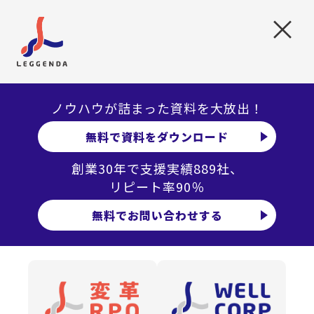
採用戦略、企画を考える時間を創出
×
ノウハウが詰まった資料を大放出！
無料で資料をダウンロード
創業30年で支援実績889社、
リピート率90％
無料でお問い合わせする
Q. レジェンダには主にどのような業務をお任せいただい
ていますか？
我如古氏「集客・選考・クロージングにおけるオペレー
ションのほとんどですね。合否連絡や選考枠の調整など
細かな作業はもちろん、業務改善の提案まで幅広くご対