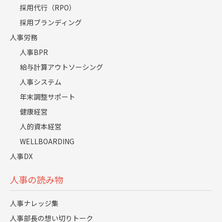
採用代行（RPO）
質問設計が未整備、深掘りスキルがない、評価表を運用し
採用ブランディング
ていない結果、面接官の「勘」と「好み」で合否が決まり
人事労務
ます。
人事BPR
このリスクとしては、適性のある人材を見逃すこと、ミス
給与計算アウトソーシング
マッチ人材を採用すること、候補者体験が低下し企業イメ
人事システム
ージが悪化することが挙げられます。
年末調整サポート
健康経営
選考プロセスの属人化を防ぎ、客観的な判断基準を確立す
ることが、採用活動の成功には不可欠です。
人的資本経営
WELLBOARDING
原因4.求める人物像の解像度不足
人事DX
「コミュニケーション能力が高い人」といった抽象的な人
人事の読み物
物像では、現場が必要とする人材を採用できません。
人事ナレッジ集
改善策としては、現場の課題を具体化し、「どんな行動が
人事部長の想い切りトーク