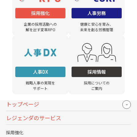
インを明確化することにあります。
採用強化
人事労務
原因2.リアル職務情報の不足:「よい面」だけ伝
企業の採用活動への
健康と安心を育み、
える落とし穴
解を出す変革RPO
未来を創る労務管理
魅力だけを強調し、仕事の厳しさや泥臭い部分を隠すと、
入社後に「こんなはずではなかったのに……」というギャ
ップが生じる恐れがあるため要注意です。
RJP(現実的な仕事内容の事前提示)の欠如が、早期離職の直
人事DX
採用情報
接的な原因となります。
戦略人事の実現を
採用についての
応募者に対して正直に職場の状況を伝えることで、入社後
サポート
ご案内
のミスマッチを防ぐことができます。
トップページ
担当者は面接の段階で、業務の具体的な内容と課題を明確
レジェンダのサービス
に説明しましょう。
採用強化
原因3.面接官スキルの不足と選考の属人化