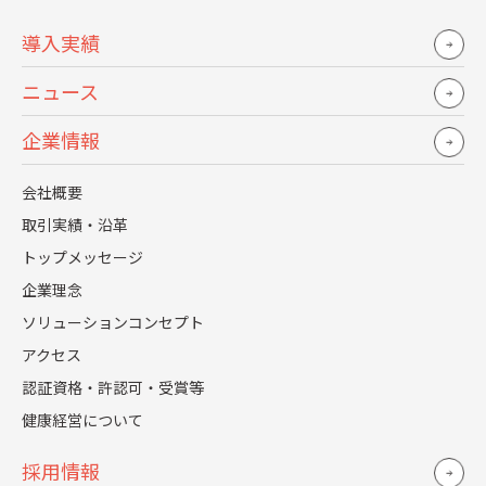
できる人」が必要かを明確にすることです。
導入実績
例えば、単に「コミュニケーション能力」というのではな
く、「クライアントの潜在ニーズを引き出し、チーム内で
ニュース
共有できる人」といった具体的なスキルレベルまで落とし
込む必要があります。
企業情報
原因5.オンボーディング(受け入れ)の不全
会社概要
取引実績・沿革
初期90日の目標設定、学習支援、関係構築が薄く、新入社
トップメッセージ
員が孤立すると早期離職を招きます。
企業理念
入社後6ヵ月以内の離職は、オンボーディングの失敗が原因
ソリューションコンセプト
のケースが考えられます。
アクセス
認証資格・許認可・受賞等
新入社員がスムーズに業務に適応できるよう、段階的な目
標設定とフォロー体制を整えることが、企業にとっての重
健康経営について
要な課題です。
採用情報