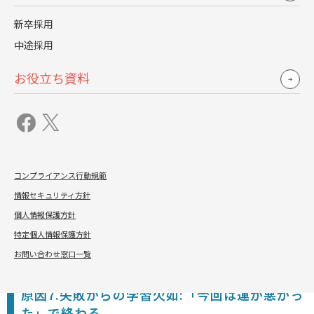
人材確保だけでなく、定着までを見据えた仕組みづくりが
求められます。
新卒採用
中途採用
原因6.内定者フォローの不足:内定出しっぱなし
お役立ち資料
内定通知後、入社日まで何の連絡もない状態は、内定者の
不安を増大させ、内定辞退や他社流出を招きます。
重要なのは、内定承諾から入社までが辞退リスクの高い期
間だということです。
コンプライアンス行動規範
この期間に定期的なコミュニケーションを取り、企業への
情報セキュリティ方針
期待感を高めることで、内定辞退を防げます。
個人情報保護方針
方法としては、定期的な連絡や先輩社員との面談などが効
特定個人情報保護方針
果的です。
お問い合わせ窓口一覧
原因7.失敗からの学習欠如:「今回は運が悪かっ
た」で終わる