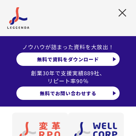
これらの根本原因を正しく把握し、仕組みそのものを見直
×
すことが、採用成功への第一歩です。
原因1.採用基準の曖昧さ:「よい人がいれば採
る」の危険性
ノウハウが詰まった資料を大放出！
MUST(必須)、PLUS(歓迎)、NG(絶対回避)の3要件が未定義
だと、面接官によって評価軸がブレます。
無料で資料をダウンロード
なぜ基準が曖昧かというと、「とにかく人手が欲しい」
創業30年で支援実績889社、
「既存社員が限界を迎えている」という焦りがあるからで
リピート率90％
す。
無料でお問い合わせする
これは以前の採用失敗で欠員が埋まっていないからであ
り、そもそも採用基準がなく、ミスマッチ採用をしたから
です。
解決の鍵は、採用したくない人の定義から逆算し、最低ラ