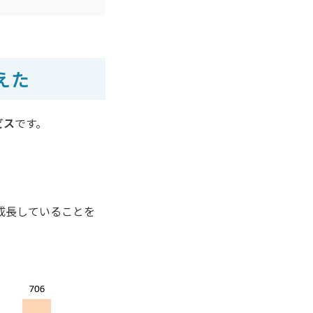
えた
ビス
です。
。
に成長していることを