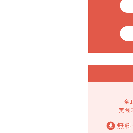
全
実践
無料