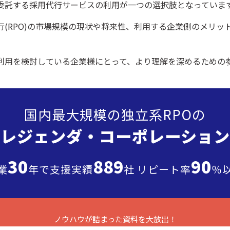
委託する採用代行サービスの利用が一つの選択肢となっていま
行(RPO)の市場規模の現状や将来性、利用する企業側のメリッ
利用を検討している企業様にとって、より理解を深めるための
国内最大規模の独立系RPOの
”レジェンダ・
コーポレーション
30
889
90
業
年で支援実績
社 リピート率
％
ノウハウが詰まった
資料を大放出！