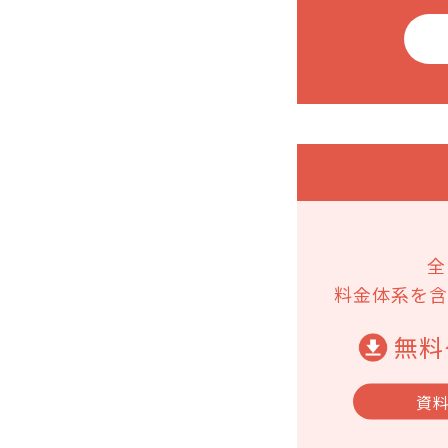
全
料金体系を含
無料
資