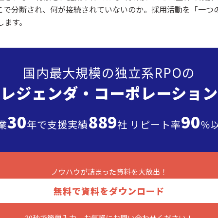
こで分断され、何が接続されていないのか。採用活動を「一つ
します。
国内最大規模の独立系RPOの
”レジェンダ・
コーポレーション
30
889
90
業
年で支援実績
社 リピート率
％
ノウハウが詰まった
資料を大放出！
無料で資料をダウンロード
30秒で簡単入力、お気軽に
お問い合わせください！