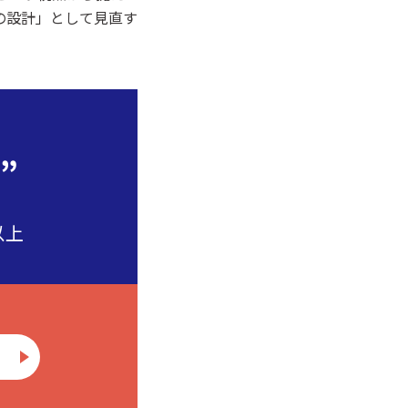
の設計」として見直す
”
以上