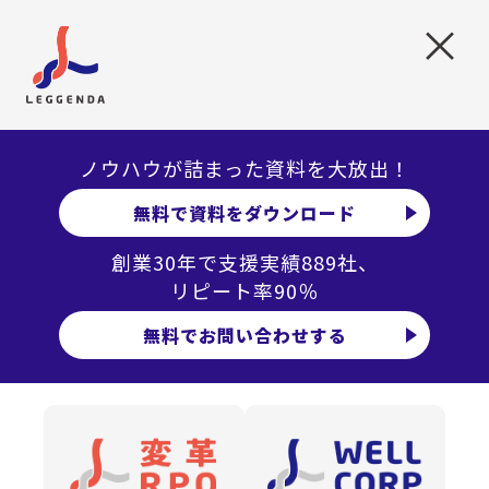
×
【新卒採用ノウハウ】採用活動レビューで次に繋がる振り
返りを実施する方法を解説
レジェンダ担当者のコメント
ノウハウが詰まった資料を大放出！
当社が支援する大手通信会社の中途採用プロジェクト
無料で資料をダウンロード
では、
内定辞退率が情報開示の深さで大きく変動する
創業30年で支援実績889社、
という事実が明確に確認できました。実際、承諾率は
リピート率90％
48.3
〜
64.7%
と幅があるものの、役割期待や評価別の年
収レンジ、働き方の実態まで踏み込んで説明すること
無料でお問い合わせする
で、候補者の懸念が可視化され、辞退に直結する要因
を大幅に抑制できました。これは新卒にも当てはま
り、複数内定が一般化した今、企業理解度の差がその
まま内定辞退率の差として表れる構造が強まっていま
す。市場平均の
60
〜
70%
という高水準の内定辞退率
を