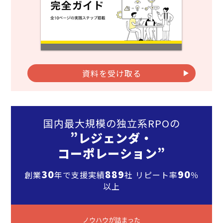
資料を受け取る
国内最大規模の独立系RPOの
”レジェンダ・
コーポレーション”
30
889
90
創業
年で支援実績
社 リピート率
％
以上
ノウハウが詰まった