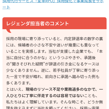
採用代行サービス「変革RPO」採用強化で事業成長をサポ
ート
レジェンダ担当者のコメント
採用の現場に寄り添っていると、内定辞退率の数字の裏
には、候補者の小さな不安や迷いが幾重にも重なって
いることを実感します。当社が支援した企業でも、「本
当に自分に合うのかな」というつぶやきや、承諾後
の“聞きそびれた疑問”が辞退の引き金になるケースは
少なくありません。逆に、若手社員が丁寧に寄り添っ
た一言で不安が晴れ、前向きに承諾へ踏み切った例も
多くあります。
とはいえ、
現場のリソース不足や業務過多のなかで、一
人ひとりに丁寧に伴走するのは容易ではない
ことも、
私たちはよく理解しています。そんな時こそ、どうか無
理を抱え込まずに当社を頼ってください。採用〜承諾