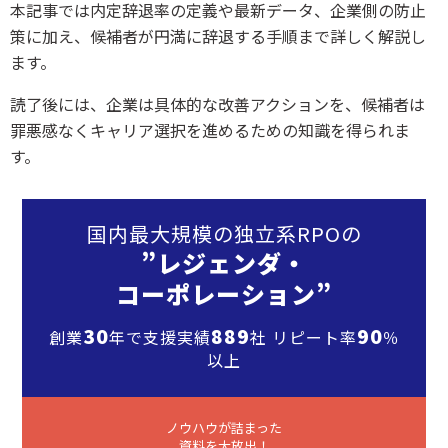
本記事では内定辞退率の定義や最新データ、企業側の防止
策に加え、候補者が円満に辞退する手順まで詳しく解説し
ます。
読了後には、企業は具体的な改善アクションを、候補者は
罪悪感なくキャリア選択を進めるための知識を得られま
す。
国内最大規模の独立系RPOの
”レジェンダ・
コーポレーション”
30
889
90
創業
年で支援実績
社 リピート率
％
以上
ノウハウが詰まった
資料を大放出！