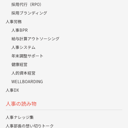
が揺らいでいないかを確認することが重要です。
採用代行（RPO）
採用ブランディング
志望度の高い他社からの内定（比較期間の長期
人事労務
化）
人事BPR
売り手市場では優秀な学生ほど複数の企業から内定を獲得
給与計算アウトソーシング
します。
人事システム
年末調整サポート
2社以上から内定を得た学生は、比較検討の期間が長くなる
ほど、より志望度の高い企業へ流れやすいです。
健康経営
人的資本経営
自社が「滑り止め」の位置づけになっていないか、選考段
WELLBOARDING
階から確認する姿勢が求められます。
人事DX
「働くイメージ」が持てない（条件より解像度
人事の読み物
の問題）
人事ナレッジ集
給与や福利厚生などの条件面よりも、入社後の仕事内容や
人事部長の想い切りトーク