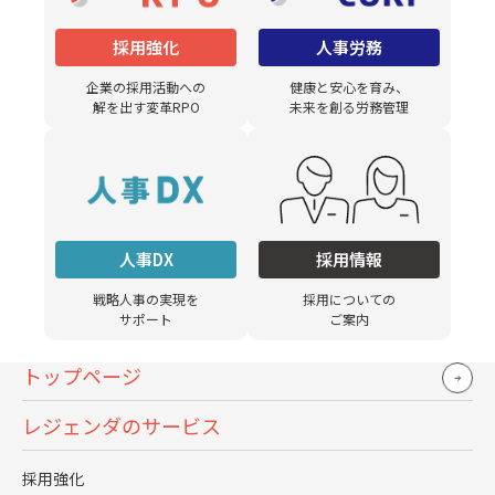
前提にすると、企業が最も注力すべき成功施策は、“候
補者の理解の解像度”をどこまで高められるかに尽きる
採用強化
人事労務
と強く感じています。
企業の採用活動への
健康と安心を育み、
解を出す変革RPO
未来を創る労務管理
内定辞退が起きる理由【企業が
見落としがちな心理】
人事DX
採用情報
内定辞退の表面的な理由を把握するだけでは改善につなが
戦略人事の実現を
採用についての
りません。
サポート
ご案内
候補者の意思決定プロセスと心理的背景まで踏み込んで理
トップページ
解することが、効果的な対策を講じるための前提条件とな
ります。
レジェンダのサービス
候補者が「働くイメージ」を持てているか、企業への信頼
採用強化