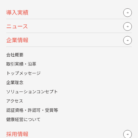
職場の雰囲気、キャリアパスに関する情報不足が辞退の要
因となるケースが増えています。
導入実績
候補者は「この会社で自分がどう成長できるか」をイメー
ニュース
ジできないまま内定を保有し、より質の高い情報を提供す
る他社を選ぶ傾向があります。
企業情報
面接官・人事対応で信頼が揺らぐ
会社概要
取引実績・沿革
面接官の態度や人事担当者の連絡スピードは、企業の印象
トップメッセージ
を決定づける重要な要素です。
企業理念
圧迫的な態度はもちろん、事務的すぎる対応も「自分に関
ソリューションコンセプト
心がない」と受け取られかねません。
アクセス
候補者は面接官の言動を「この会社で働く自分の上司像」
認証資格・許認可・受賞等
として投影するため、対応品質の向上が不可欠です。
健康経営について
採用情報
オワハラへの不安と「不信の連鎖」