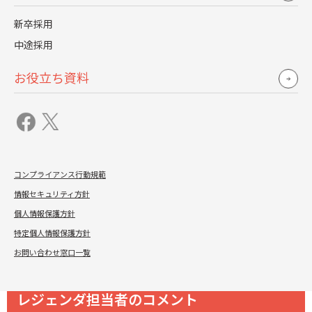
新卒採用
内定を出した後に圧力的な対応をすると、候補者との信頼
関係は一気に崩壊します。
中途採用
いわゆる「オワハラ」に対する不安は、SNSや口コミサイ
お役立ち資料
トで拡散されやすく、企業ブランドを傷つけることにもつ
ながります。
不信感を抱いた候補者は辞退を決意するだけでなく、後輩
への悪評にもつながりかねません。
コンプライアンス行動規範
候補者の不安や迷いを減らし、志望度を高めるための取り
情報セキュリティ方針
組みについて詳しく知りたい方は以下のページをご覧くだ
個人情報保護方針
さい。
特定個人情報保護方針
採用ブランディングサービスで自社の広報力UP
お問い合わせ窓口一覧
レジェンダ担当者のコメント