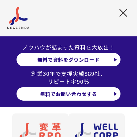
スカウト型採用
×
中～高
費用感
中
スピード
ノウハウが詰まった資料を大放出！
高
マッチ度
無料で資料をダウンロード
RPO(採用代行)
創業30年で支援実績889社、
リピート率90％
高
費用感
無料でお問い合わせする
高
スピード
高
マッチ度
業務委託・フリーランス活用