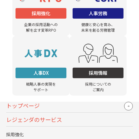
中
費用感
採用強化
人事労務
企業の採用活動への
健康と安心を育み、
高
スピード
解を出す変革RPO
未来を創る労務管理
中
マッチ度
インターン採用
人事DX
採用情報
低
費用感
戦略人事の実現を
採用についての
サポート
ご案内
低
スピード
トップページ
高
マッチ度
レジェンダのサービス
再雇用・アルムナイ採用
採用強化