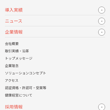
ここからは、その判断軸となる各手法の詳細を見ていきま
導入実績
しょう。
ニュース
求人広告
企業情報
求人広告は、幅広い求職者層に効率的にアプローチできる
採用手法です。
会社概要
取引実績・沿革
なぜ効果的なのか
トップメッセージ
求人サイトやWeb媒体に掲載することで、多くの求職者の
企業理念
目に触れる機会が増えます。掲載期間中は応募数に制限が
ソリューションコンセプト
ないため、コストパフォーマンスに優れています。
アクセス
具体的な活用例
認証資格・許認可・受賞等
健康経営について
主な媒体
：Indeed、リクナビNEXT
掲載費用
：月額20万円～50万円程度
採用情報