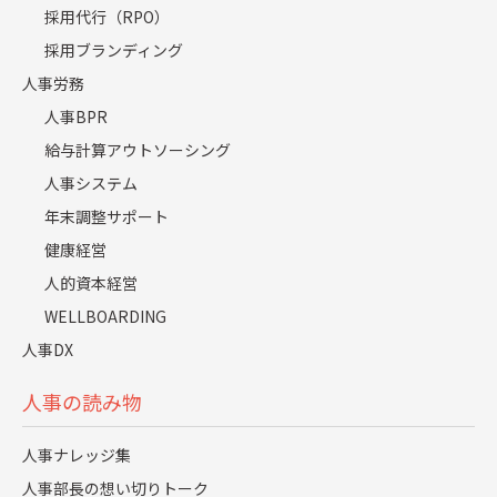
低
費用感
採用代行（RPO）
採用ブランディング
中
スピード
人事労務
人事BPR
高
マッチ度
給与計算アウトソーシング
人事システム
手法ごとの特徴と向いている企
年末調整サポート
健康経営
業
人的資本経営
WELLBOARDING
上記で比較した各手法について、さらに詳しくその特徴
人事DX
と、どのような企業に向いているのかを解説します。
多くの企業様をご支援する中で見えてきたのは、「完璧な
人事の読み物
手法は存在しない」という事実です。
成功の鍵は、自社の課題やフェーズに合わせて、これらの
人事ナレッジ集
手法をいかに戦略的に組み合わせるかにあります。
人事部長の想い切りトーク