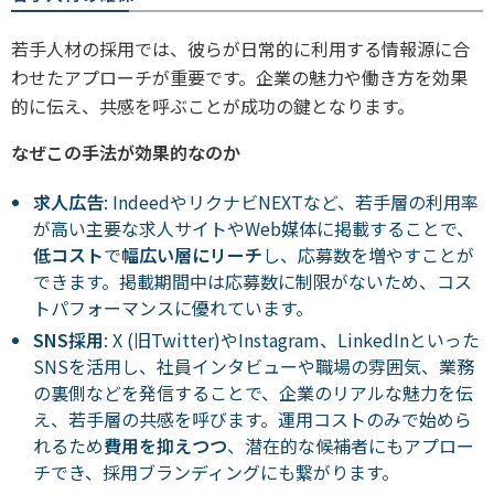
若手人材の採用では、彼らが日常的に利用する情報源に合
わせたアプローチが重要です。企業の魅力や働き方を効果
的に伝え、共感を呼ぶことが成功の鍵となります。
なぜこの手法が効果的なのか
求人広告
: IndeedやリクナビNEXTなど、若手層の利用率
が高い主要な求人サイトやWeb媒体に掲載することで、
低コスト
で
幅広い層にリーチ
し、応募数を増やすことが
できます。掲載期間中は応募数に制限がないため、コス
トパフォーマンスに優れています。
SNS
採用
: X (旧Twitter)やInstagram、LinkedInといった
SNSを活用し、社員インタビューや職場の雰囲気、業務
の裏側などを発信することで、企業のリアルな魅力を伝
え、若手層の共感を呼びます。運用コストのみで始めら
れるため
費用を抑えつつ
、潜在的な候補者にもアプロー
チでき、採用ブランディングにも繋がります。