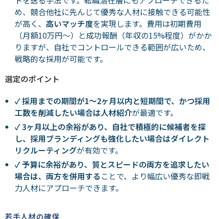
トを送る手法です。転職潜在層にもアプローチできるた
め、競合他社に先んじて優秀な人材に接触できる可能性
が高く、
高いマッチ度
を実現します。費用は初期費用
（月額10万円～）と成功報酬（年収の15%程度）がかか
りますが、自社でコントロールできる範囲が広いため、
戦略的な採用が可能です。
選定のポイント
✓
採用までの期間が1～2ヶ月以内と短期間で、かつ採用
工数を削減したい場合は人材紹介
が最適です。
✓ 3
ヶ月以上の余裕があり、自社で積極的に候補者を探
し、採用ブランディングも強化したい場合はダイレクト
リクルーティング
が有効です。
✓
予算に余裕があり、質とスピードの両方を追求したい
場合は、両方を併用する
ことで、より幅広い優秀な即戦
力人材にアプローチできます。
若手人材の確保