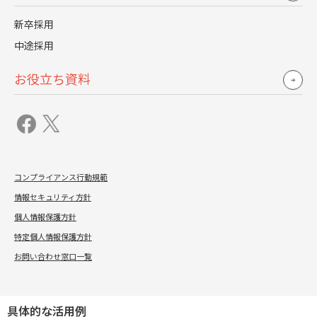
ターゲット
：若手層、転職潜在層
向いている企業
：採用人数が多く、幅広い候補者から選
新卒採用
びたい企業
中途採用
人材紹介
お役立ち資料
人材紹介(エージェント)は、質の高い候補者を効率的に採用
できる手法です。
なぜ効果的なのか
コンプライアンス行動規範
専門のキャリアアドバイザーが企業のニーズに合った人材
情報セキュリティ方針
を厳選して紹介します。ミスマッチが少なく、採用担当者
個人情報保護方針
の負担も軽減されます。成功報酬型のため、初期費用がか
特定個人情報保護方針
かりません。
お問い合わせ窓口一覧
実際に、あるITベンチャー企業では、わずか1ヶ月で即戦力
となるエンジニアの採用に成功しました。
具体的な活用例