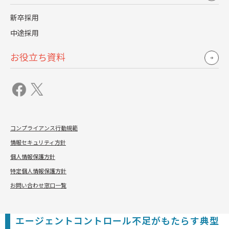
第二に、紹介手数料の高騰です。
新卒採用
優秀な人材紹介に対する対価は上昇傾向にあり、年収の
中途採用
35%を超える業界も出てきています。
お役立ち資料
第三に、エージェントによる「注力企業」の選別比率の高
まりです。
大手エージェントでは取引企業の約20%にリソースの80%
を集中させる、いわゆる『パレートの法則』に従って戦略
的に支援する傾向が強まっています。
コンプライアンス行動規範
これらの変化に対応できない企業は、採用コストの増加と
情報セキュリティ方針
採用成功率の低下という悪循環に陥るリスクがあります。
個人情報保護方針
特定個人情報保護方針
*1.
一般職業紹介状況(令和7年3月分) 参考統計表 常用(除パ
お問い合わせ窓口一覧
ート)｜厚生労働省
エージェントコントロール不足がもたらす典型