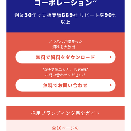
コーポレーション”
30
889
90
創業
年で支援実績
社 リピート率
％
以上
ノウハウが詰まった
資料を大放出！
無料で資料をダウンロード
30秒で簡単入力、お気軽に
お問い合わせください！
無料でお問い合わせ
採用ブランディング完全ガイド
全10ページの