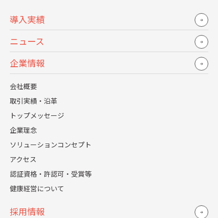
同時に、人材紹介会社も限られたリソースを「注力企業」
に集中させる傾向が強まっています。
導入実績
このような環境下でのエージェントコントロールは、限ら
ニュース
れたリソースで最大の採用成果を引き出すための戦略的ア
プローチであり、採用活動の質を根本から変える取り組み
企業情報
です。
会社概要
採用市場3つの変化（2023-2025）と数字で見
取引実績・沿革
る危機感
トップメッセージ
企業理念
近年の採用市場には3つの大きな変化が生じています。
ソリューションコンセプト
第一に、有効求人倍率の上昇です。
アクセス
認証資格・許認可・受賞等
2023年から2025年にかけて、特に専門職やIT人材の求人倍
率は3.0倍を超え、企業間の人材獲得競争が激化していま
健康経営について
す。（*1）
採用情報