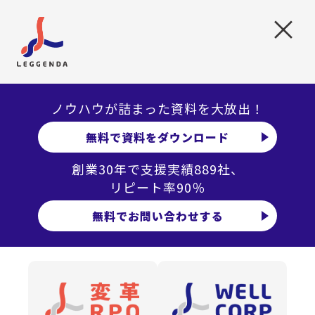
がります。
×
たとえば「即戦力でコミュ力が高い人材」のような抽象的
な要件では、エージェントが候補者像をイメージできず、
紹介につながりません。まずは求人要件の具体化と定期的
な接触によって、想起される企業になることが重要です。
ノウハウが詰まった資料を大放出！
無料で資料をダウンロード
紹介される候補者がマッチしない
創業30年で支援実績889社、
紹介される候補者がマッチしない原因は、MUST条件と
リピート率90％
WANT条件の伝達不足です。エージェントは「必須」と「歓
迎」の区別がつかないと、候補者を適切に絞り込めませ
無料でお問い合わせする
ん。
たとえば求人票に「営業経験3年以上」と記載しつつ、現場
では「BtoB法人営業経験者のみ」を求めているなど、求人
票と現場ニーズの乖離が起こりがちです。書類通過率の業
界目安を約30%と考えて要件を文書化し、面接官との認識