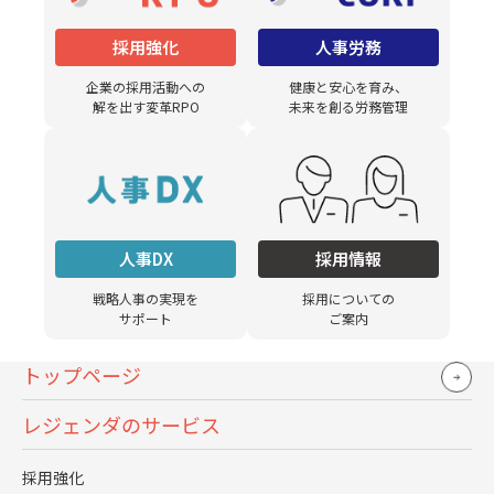
を統一するなどの対策をしましょう。
採用強化
人事労務
選考途中・内定後に辞退が多い
企業の採用活動への
健康と安心を育み、
解を出す変革RPO
未来を創る労務管理
選考途中や内定後の辞退が多い原因は、選考スピードの遅
延と候補者への惹きつけ不足です。候補者は複数社を並行
受験しているため、レスポンスが遅いと他社で決まってし
まう可能性があります。
人事DX
採用情報
たとえば書類選考に1週間、面接結果連絡に5日かかると、
その間に競合企業の内定が出るケースが少なくありませ
戦略人事の実現を
採用についての
サポート
ご案内
ん。合否連絡は24時間以内、面接後のフィードバックは2営
業日以内を目安に対応することが、辞退防止の鍵になりま
トップページ
す。
レジェンダのサービス
自社が「注力企業」として優先されていない
採用強化