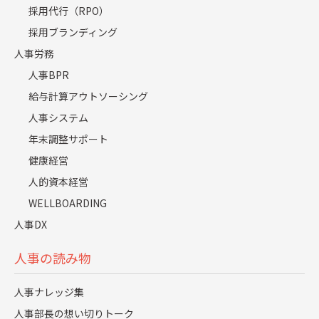
注力企業として優先されない原因は、成約率の低さとフィ
採用代行（RPO）
ードバックの不足です。エージェントは1人で100〜200社
採用ブランディング
を担当しており、決定率と想定報酬をもとに稼働リソース
人事労務
を配分する仕組みです。
人事BPR
紹介しても不採用が続く企業、合否連絡が遅い企業は、自
給与計算アウトソーシング
然と後回しになりやすい傾向があります。成約率を高め、
人事システム
選考結果を丁寧にフィードバックすることで、注力企業と
年末調整サポート
して優先されやすくなります。
健康経営
人的資本経営
なぜ今エージェントコントロー
WELLBOARDING
ルが採用成功の鍵なのか
人事DX
人事の読み物
現在の採用市場では、人材の売り手市場化が進み、優秀な
人材の獲得競争が激化しています。
人事ナレッジ集
人事部長の想い切りトーク