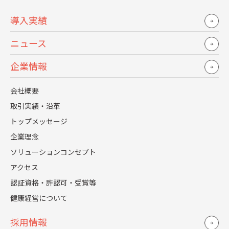
導入実績
ニュース
企業情報
会社概要
取引実績・沿革
ここでは、早期離職がもたらす影響や問題点について具体
トップメッセージ
例を交えて解説し、課題の本質に迫ります。
企業理念
賃金・給与など待遇面での不満がある
ソリューションコンセプト
業務内容が合わなかった
アクセス
人間関係・社風に違和感がある
認証資格・許認可・受賞等
ワークライフバランスが悪い
健康経営について
企業の将来性に不安がある
採用情報