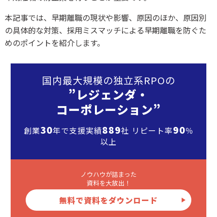
本記事では、早期離職の現状や影響、原因のほか、原因別
の具体的な対策、採用ミスマッチによる早期離職を防ぐた
めのポイントを紹介します。
国内最大規模の独立系RPOの
”レジェンダ・
コーポレーション”
30
889
90
創業
年で支援実績
社 リピート率
％
以上
ノウハウが詰まった
資料を大放出！
無料で資料をダウンロード