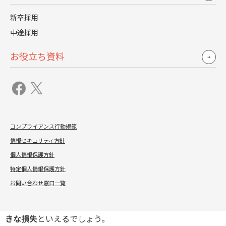
①採用・人材教育のコストが高まる
新卒採用
早期離職が発生すると、企業は採用活動や人材教育にかか
中途採用
るコストの増大という課題を抱えることになります。
お役立ち資料
採用した人材が短期間で退職した場合、再び人材採用を行
う必要が生じ、求人広告費や面接にかかる人件費などの追
加支出が避けられません。
また、新たに採用した人材を戦力として育成するには、研
修やOJTといった教育に時間と人的リソースを割く必要が
コンプライアンス行動規範
あります。
情報セキュリティ方針
個人情報保護方針
せっかく育成した人材が早期に離職してしまえば、それら
特定個人情報保護方針
に投じた時間や費用が無駄になるだけでなく、企業全体の
効率にも悪影響を及ぼします。
お問い合わせ窓口一覧
人材育成への投資が回収されない状況は、企業にとって大
きな損失
といえるでしょう。