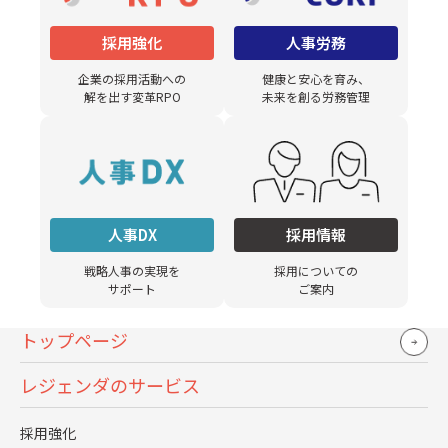
起こす要因として見過ごせません。
参考：
新規大卒就職者の事業所規模別就職後３年以内の離
採用強化
人事労務
職率の推移 | 厚生労働省
企業の採用活動への
健康と安心を育み、
解を出す変革RPO
未来を創る労務管理
業種別離職率は「宿泊・飲食サービス業」が最
も高い
厚生労働省のデータによれば、新規学卒者の業種別早期離
職率では、「宿泊・飲食サービス業」が最も高い水準を示
しています。
人事DX
採用情報
戦略人事の実現を
採用についての
この業種で離職率が高い背景には、長時間労働や低賃金、
サポート
ご案内
厳しい労働環境が要因として挙げられます。
トップページ
次いで、「生活関連サービス業・娯楽業」「教育、学習支
援業」「医療・福祉」も高い離職率であり、この傾向は、
レジェンダのサービス
過酷な労働条件や職場環境が影響していると見られます。
採用強化
一方、「鉱業・採石業・砂利採取業」や「電気・ガス・熱