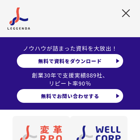
卒就職者の3年以内の離職率には、事業所規模との因果関係
×
があることが分かります。
特に、
従業員5人未満の事業所では、大卒就職者の3人に1人
が離職するという結果が示されており、最も高い水準
で
す。
ノウハウが詰まった資料を大放出！
一方で、従業員1,000人以上の事業所では離職率が10％台に
まで低下し、明らかな対照を成しています。
無料で資料をダウンロード
こうした差の背景には、小規模事業所が大企業に比べて給
創業30年で支援実績889社、
与や福利厚生、研修制度といった環境が不十分であること
リピート率90％
が挙げられます。
無料でお問い合わせする
さらに、キャリアアップの機会が限られている点も、離職
率の高さに影響を及ぼしていると考えられます。
また、仕事内容や役割が十分に明確化されていない場合
や、職場の人間関係が希薄である場合も、早期離職を引き