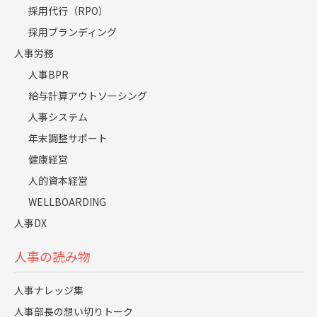
供給・水道業」などは、早期離職率が低い業種に分類され
採用代行（RPO）
ます。
採用ブランディング
人事労務
これらの業種では、安定した労働条件や充実した福利厚生
人事BPR
が背景にあると推測されるでしょう。
参考：
新規大卒就職者の産業分類別（大分類１）就職後３
給与計算アウトソーシング
年以内２の離職率の推移 | 厚生労働省
人事システム
年末調整サポート
健康経営
早期離職は会社・組織にどのよ
人的資本経営
うな影響・問題点がある？
WELLBOARDING
人事DX
人事の読み物
人事ナレッジ集
人事部長の想い切りトーク