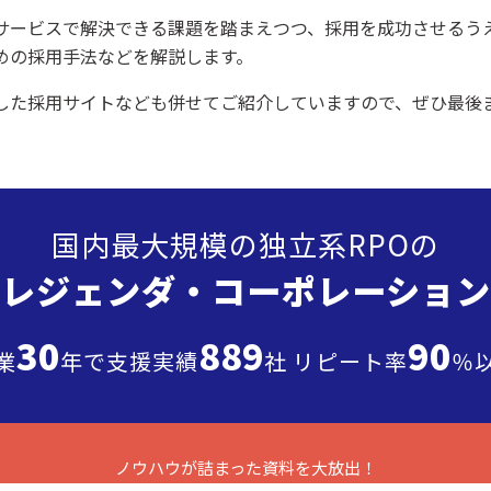
サービスで解決できる課題を踏まえつつ、採用を成功させるう
めの採用手法などを解説します。
した採用サイトなども併せてご紹介していますので、ぜひ最後
国内最大規模の独立系RPOの
”レジェンダ・
コーポレーション
30
889
90
業
年で支援実績
社 リピート率
％
ノウハウが詰まった
資料を大放出！