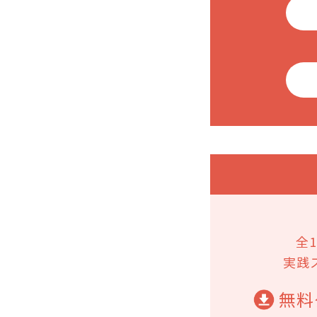
全
実践
無料