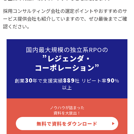
採用コンサルティング会社の選定ポイントやおすすめのサ
ービス提供会社も紹介していますので、ぜひ最後までご確
認ください。
国内最大規模の独立系RPOの
”レジェンダ・
コーポレーション”
30
889
90
創業
年で支援実績
社 リピート率
％
以上
ノウハウが詰まった
資料を大放出！
無料で資料をダウンロード