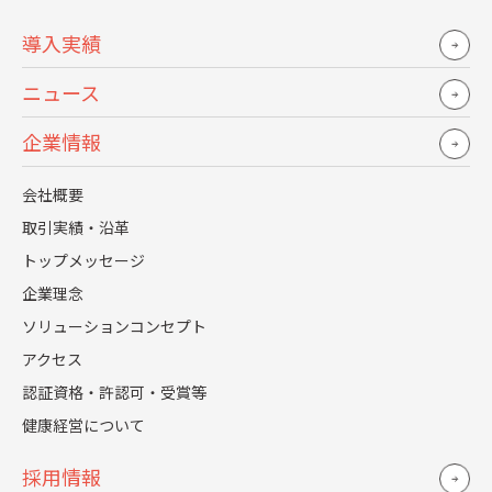
採用戦略に関する支援
導入実績
採用コンサルティングのサービス内容において、中核とな
ニュース
るのは採用戦略に関する支援
です。
企業情報
採用のプロの視点で自社の採用課題を分析し、その結果を
踏まえた採用戦略の策定や施策立案などを支援します。
会社概要
取引実績・沿革
具体的には以下のような提言が得られます。
トップメッセージ
採用課題の洗い出し
企業理念
採用活動におけるKGIやKPIの設定
ソリューションコンセプト
採用プロセスやスケジュール設計
アクセス
採用ターゲットや訴求ポイントの策定
認証資格・許認可・受賞等
求人要件などの整理
健康経営について
各選考プロセスにおけるアプローチ設計
採用情報
採用プロジェクトの体制構築