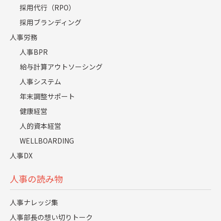
採用代行（RPO）
採用ブランディング
人事労務
人事BPR
給与計算アウトソーシング
続いて採用コンサルティングの主なサービス内容をご紹介
人事システム
します。
年末調整サポート
採用コンサルティングでは主に以下のような支援を提供し
ています。
健康経営
人的資本経営
採用戦略に関する支援
WELLBOARDING
母集団形成に関する支援
人事DX
選考プロセスに関する支援
内定者フォローに関する支援
人事の読み物
社内採用担当への教育
人事ナレッジ集
一つずつ見ていきましょう。
人事部長の想い切りトーク