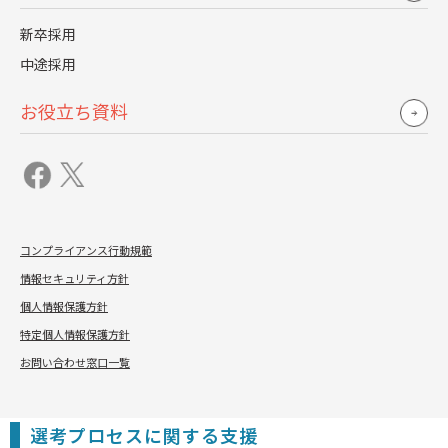
新卒採用
母集団形成に関する支援
中途採用
母集団形成に関する支援も受けられます。
お役立ち資料
採用コンサルティング会社の提言を受けることで、
自社に
とってマッチ度の高い母集団の形成を図るとともに、効果
的な自社アピールを実現できる
でしょう。
母集団形成に関しては、以下のような支援が挙げられま
す。
コンプライアンス行動規範
情報セキュリティ方針
適切な採用媒体や人材紹介サービスなどの選定
個人情報保護方針
求人やスカウト原稿のチェックと改善点の教示
特定個人情報保護方針
説明会などのイベント開催におけるノウハウ提供やサポ
お問い合わせ窓口一覧
ート
選考プロセスに関する支援