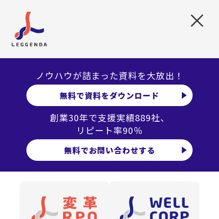
グと採用代行を組み合わせて活用できるでしょう。
×
採用コンサルティングが求められる理由
採用活動は企業活動のなかでも特に重要な施策といえま
す。なぜなら
事業推進の基盤となるのはすべて人材だから
で
ノウハウが詰まった資料を大放出！
す。
無料で資料をダウンロード
そのため企業では人事と現場部門が連携しながら、採用す
べき人材の特性を踏まえた採用手法の検討や、採用後の適
創業30年で支援実績889社、
切な配置などの戦略を策定し、さまざまな取り組みを実施
リピート率90％
しなければなりません。
無料でお問い合わせする
一方、採用活動を取り巻く環境は、生産年齢人口の減少と
いった影響を受けて、年々厳しくなっています。
そういった状況下においても採用活動全体の質を高め、
「自社の中核を担い、事業発展に貢献できる優秀な人材」
を獲得するために、採用コンサルティングを活用する企業