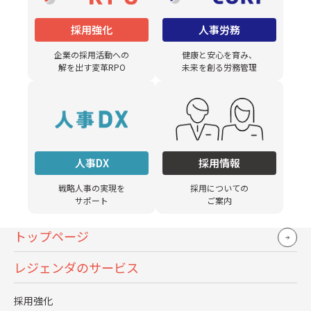
ブルは起きるもの。
採用強化
人事労務
企業の採用活動への
健康と安心を育み、
緊急時はここに連絡して、という緊急連絡先を事前に知ら
解を出す変革RPO
未来を創る労務管理
せておくのはそのひとつ。
またシステムを触ることに不慣れな経営層がWeb面接をす
る際など、
最初と最後だけ同席するなど、面接官によっては“運用を任
人事DX
採用情報
せない”というのもひとつです。
戦略人事の実現を
採用についての
サポート
ご案内
4. 応募者をフォローする体制
トップページ
例えば「事前にアプリをダウンロードしてもらう必要があ
レジェンダのサービス
る」「特定のブラウザを使用して
もらう必要がある」など、事前準備の必要がある場合は、
採用強化