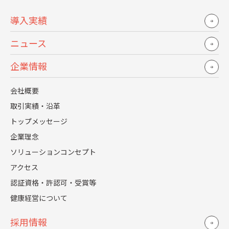
導入実績
これら3点についての対策が、Web面接を導入する際の“成
ニュース
功のポイント”と言えそうです。
企業情報
面接業務をプロに代行してもらえるサービスに関する詳細
会社概要
はこちらをご覧ください。
取引実績・沿革
>> 採用代行と面接代行の違いは？4つのメリットや利用の
トップメッセージ
流れ・選定ポイントまで解説
企業理念
ここから先は、一足先にWeb面接を経験した面接官と応募
ソリューションコンセプト
者から聞こえた声を紹介します。 導入にあたって参考にな
アクセス
認証資格・許認可・受賞等
るものが多いと思いますので、ぜひお目通しください。
健康経営について
採用情報