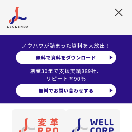
場合も想定しておきましょう。
×
どちらかが困ったら電話面接に切り替え、というのは簡単
でオススメの対応策です。
「通信トラブルによって〇分以上の会話ができなかったら
ノウハウが詰まった資料を大放出！
再度面接を実施」
無料で資料をダウンロード
「しっかり話せなかった部分は別途メールで提出すること
創業30年で支援実績889社、
を認める」
リピート率90％
無料でお問い合わせする
というような応募者が安心できる救済策を用意し、伝えて
おくのもよいと思います。
3. 面接官をフォローする体制
事前に十分なレクチャーをしていても、ちょっとしたトラ