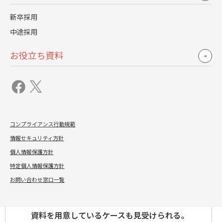
新卒採用
中途採用
面接官の感想
お役立ち資料
視覚での情報収集が難しい。対面で何気な
くチェックしている「第一印象」「感情の
動き（緊張感や喜怒哀楽など）」に加えて、
コンプライアンス行動規範
ノンバーバルのコミュニケーション能力
情報セキュリティ方針
（表情・身振り手振りや口調・抑揚・強弱
個人情報保護方針
など）が掴みにくい。
特定個人情報保護方針
お問い合わせ窓口一覧
本音を引き出しにくい。コミュニケーショ
ンの取りにくさもあるが、手元にカンペや
資料を用意しているケースも見受けられる。