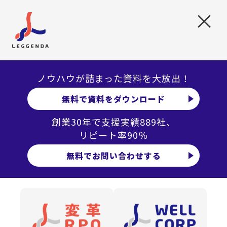
形式的な選考に入らなくても、本命候補として意識されて
×
いるかどうかが分かれ目になります。
当年1〜3月：採用広報・エントリー対応
ナビ解禁に合わせて広報を強化する企業が多い一方、ここ
ノウハウが詰まった資料を大放出！
を初接点の場と捉えてしまうと競争環境は厳しくなりま
無料で資料をダウンロード
す。
それまでの接点をどうつなげるかが問われるフェーズです。
創業30年で支援実績889社、
リピート率90％
当年4〜6月：本選考・内々定
無料でお問い合わせする
選考と内々定出しが本格化します。
学生側の比較軸が固まっているため、スピードと納得感の
ある選考設計が重要になります。
当年7月以降：内定者フォロー・入社準備