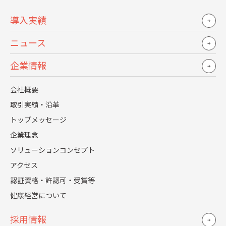
導入実績
近年の新卒採用では、インターンシップの位置づけが大き
く変わっています。
ニュース
広報施策の一つという扱いではなく、選考や志望度形成と
企業情報
強く結びついた存在になりつつあります。
その結果、採用スケジュール全体の組み立て方も、インタ
会社概要
ーンを起点に考え直す必要が出てきています。
取引実績・沿革
トップメッセージ
インターンが実質的な選考になっている理由
企業理念
ソリューションコンセプト
制度上の定義変更に加え、学生側の行動も変化していま
す。
アクセス
短期間で企業を見極めるため、実体験や社員との接点を重
認証資格・許認可・受賞等
視する傾向が強まっています。
健康経営について
採用情報
インターン設計がスケジュール全体に与える影