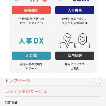
内定を出して終わりではありません。
採用強化
人事労務
内定者同士、社員との接点をどう設計するかによって、辞
企業の採用活動への
健康と安心を育み、
退率や入社意欲は大きく変わります。
解を出す変革RPO
未来を創る労務管理
レジェンダ担当者のコメント
新卒採用のスケジュールは、年々前倒しが進んでいま
人事DX
採用情報
す。
形式上のルールがあることは理解しつつも、実際の現
戦略人事の実現を
採用についての
サポート
ご案内
場では、インターンシップを起点に早期選考へ進む流
れが一般化していると感じます。
トップページ
ご支援している企業でも、6〜9月にインターンシップ
を実施し、参加者には早期選考を案内する前提で設計
レジェンダのサービス
しているケースが多く見られます。
年度ごとに見ても、これまでは早くても当年2～3月だ
採用強化