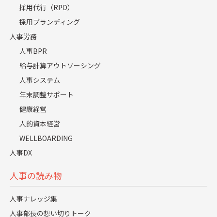
った内々定通知が、27卒採用では前年中に内定を出す
採用代行（RPO）
動きへと早まってきました。
採用ブランディング
こうした前倒しの流れが進む一方で、成果につながら
人事労務
ないケースも出てきています。
話を聞いていくと、「採りたい人材像が十分に整理で
人事BPR
きていない」「面接の基準が本当に採りたい人に合っ
給与計算アウトソーシング
ていない」といった設計面の課題が影響しているケー
人事システム
スが少なくありません。
年末調整サポート
時期を早めること自体よりも、誰を、どのタイミング
健康経営
で、どんな流れの中で選びたいのか。
人的資本経営
そこまで含めてスケジュールを考えられているかが、
WELLBOARDING
結果を分けていると感じます。
人事DX
人事の読み物
インターンシップ起点で変わる
人事ナレッジ集
新卒採用スケジュール
人事部長の想い切りトーク