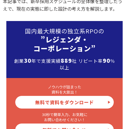
本記事では、新卒採用スケジュールの全体像を整理したう
えで、現在の実態に即した設計の考え方を解説します。
国内最大規模の独立系RPOの
”レジェンダ・
コーポレーション”
30
889
90
創業
年で支援実績
社 リピート率
％
以上
ノウハウが詰まった
資料を大放出！
無料で資料をダウンロード
30秒で簡単入力、お気軽に
お問い合わせください！