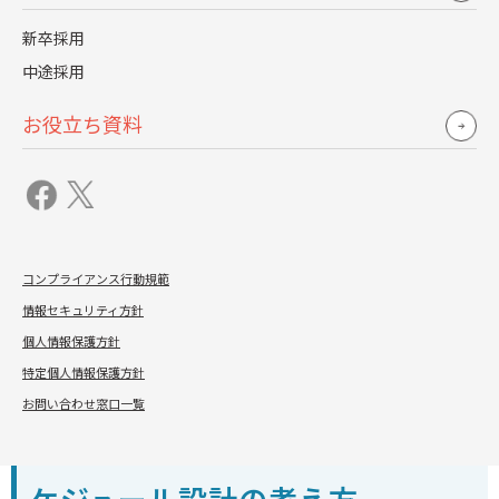
響
新卒採用
インターンをどの段階に、どの目的で組み込むかによっ
中途採用
て、母集団の質や選考の進めやすさが変わります。
お役立ち資料
単発施策ではなく、年間スケジュールの一部として設計す
る視点が欠かせません。
新卒採用では、設計したスケジュールそのものよりも、
「その後の流れをどう運用するか」が結果を左右します。
採用プロセス全体の設計とマネジメントについては、以下
コンプライアンス行動規範
の記事でより体系的に触れています。
情報セキュリティ方針
関連記事：
持続可能な採用へ
～プロセスマネジメントがつ
個人情報保護方針
くる「変化に折れない組織」～
特定個人情報保護方針
お問い合わせ窓口一覧
企業規模・採用方針別に見るス
ケジュール設計の考え方