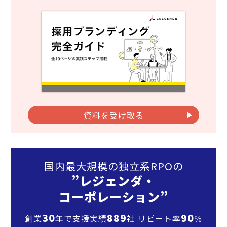
資料を受け取る
国内最大規模の独立系RPOの
”レジェンダ・
コーポレーション”
30
889
90
創業
年で支援実績
社 リピート率
％