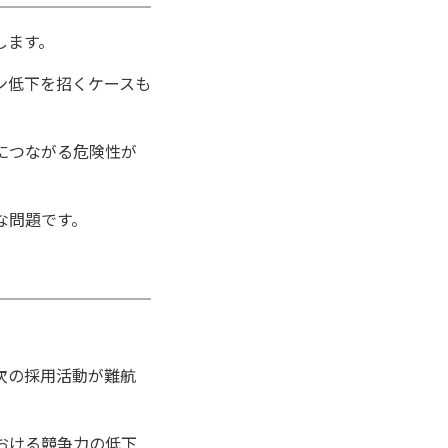
します。
ン低下を招くケースも
につながる危険性が
な問題です。
。
次の採用活動が難航
おける競争力の低下