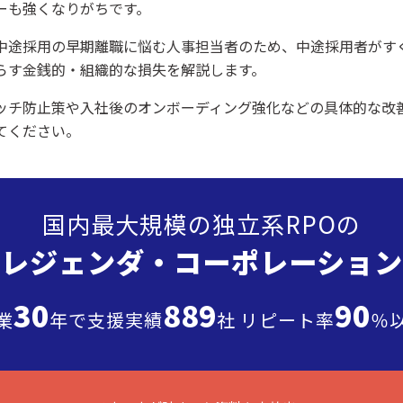
ーも強くなりがちです。
中途採用の早期離職に悩む人事担当者のため、中途採用者がす
らす金銭的・組織的な損失を解説します。
ッチ防止策や入社後のオンボーディング強化などの具体的な改
てください。
国内最大規模の独立系RPOの
”レジェンダ・
コーポレーション
30
889
90
業
年で支援実績
社 リピート率
％