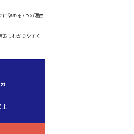
ぐに辞める7つの理由
善策もわかりやすく
”
以上