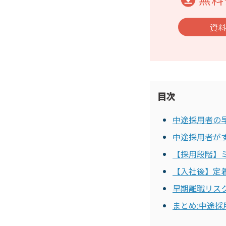
資
目次
中途採用者の
中途採用者が
【採用段階】
【入社後】定
早期離職リス
まとめ:中途