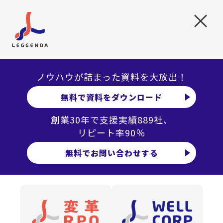
社員が実際に直面する状況に、ズレが生じる原因です。
×
中途採用者が早期に定着し、組織で活躍するためには戦略
的なオンボーディング設計が不可欠になります。
ここでは、なぜ中途社員にも研修が必要なのか、その本質
的な理由を解説します。
ノウハウが詰まった資料を大放出！
無料で資料をダウンロード
即戦力という期待値のギャップを埋めるため
創業30年で支援実績889社、
中途採用者はスキルや経験を持っていても、それが自社の
リピート率90％
業務フローや文化にそのまま適合するとは限りません。
無料でお問い合わせする
前職との違いによる戸惑いを最小化し、自社独自のやり方
を理解してもらう橋渡しが必要です。
この期待値のギャップを放置すると、早期離職や生産性低
下につながる可能性があります。