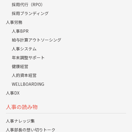
計画的なカリキュラムに沿った教育は、組織全体の生産性
採用代行（RPO）
向上にも貢献します。
採用ブランディング
人事労務
中途採用者が「学びの機会」をどう捉えているかについて
人事BPR
は、レジェンダ・コーポレーション株式会社の自社調査(※)
が参考になります。
給与計算アウトソーシング
人事システム
調査によれば、62.1%が「会社に依存しないスキルアップ
年末調整サポート
に積極的」と回答しており、現代の働き手が成長機会を強
健康経営
く志向していることがわかります。
人的資本経営
裏を返せば、研修なしで「現場で覚えてください」という
WELLBOARDING
放任スタンスは、成長意欲の高い人材ほど早期に見切りを
人事DX
つける要因となり得ます。中途採用研修を単なる「教育」
ではなく、本人のキャリア形成を支援するためのプログラ
人事の読み物
ムとして再設計することが、優秀人材を引き留めるための
必要条件です。
人事ナレッジ集
出典：
『2025年版 キャリアミニマリズム時代の採用・人材
人事部長の想い切りトーク