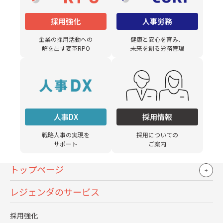
組織文化への適応と心理的安全性の確保
採用強化
人事労務
新しい環境での居場所を確立することは、スキル習得以上
企業の採用活動への
健康と安心を育み、
に重要な課題です。
解を出す変革RPO
未来を創る労務管理
中途社員が感じる質問しづらい、評価が怖いといった不安
を取り除くことが、長期的な定着率向上につながります。
心理的安全性が確保されて初めて、本来の能力を発揮でき
る環境が整います。
人事DX
採用情報
戦略人事の実現を
採用についての
早期戦力化とROI最大化の実現
サポート
ご案内
適切な研修を実施することで、中途社員の立ち上がり期間
トップページ
を大幅に短縮できます。
レジェンダのサービス
放置による試行錯誤の時間を削減し、採用投資のリターン
を早期に回収することが可能になります。
採用強化