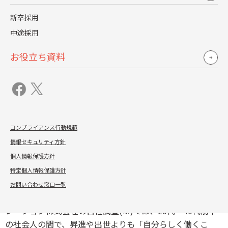
ここでは、中途採用者が直面する3つの心理的壁について詳
しく説明します。
新卒採用
中途採用
【Dignity】キャリアの尊厳を守る重要性
お役立ち資料
中途社員は過去の経験やスキルに誇りを持って入社してき
ます。
新入社員と同じ扱いをされることで自分の経験が軽視され
ていると感じると、モチベーションが大きく低下します。
コンプライアンス行動規範
特にマネジメント経験者や専門職は、この傾向が顕著で
情報セキュリティ方針
す。彼らを学習者ではなくプロフェッショナルとして尊重
個人情報保護方針
する姿勢が求められます。
特定個人情報保護方針
中途採用者がキャリアの尊厳を重要視する背景には、近年
お問い合わせ窓口一覧
広がる新しいキャリア観があります。レジェンダ・コーポ
レーション株式会社の自社調査(※)では、20代〜40代前半
の社会人の間で、昇進や出世よりも「自分らしく働くこ