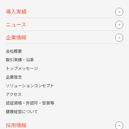
戦略ガイドー キャリア意識と職場満足度に関する調査』
導入実績
有効回答数：282名（20代〜40代前半の社会人）
ニュース
https://leggenda-co.web-tools.biz/WP-2602-01/
企業情報
中途採用者が抱える3つの隠れた
会社概要
取引実績・沿革
心理的壁とは
トップメッセージ
企業理念
多くの企業が見落としがちなのが、中途社員が内面で抱え
ソリューションコンセプト
る悩みやプレッシャーです。
アクセス
表面的なスキル研修だけでは解決できない隠れたインテン
認証資格・許認可・受賞等
トを理解し、適切に対処することが真の定着支援につなが
健康経営について
ります。
採用情報