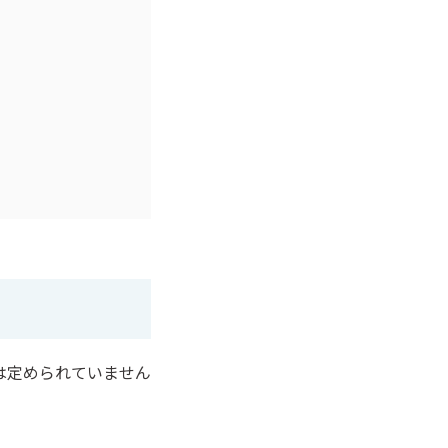
は定められていません
。