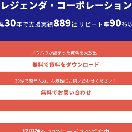
”レジェンダ・
コーポレーション
30
889
90
業
年で支援実績
社 リピート率
％
ノウハウが詰まった
資料を大放出！
無料で資料をダウンロード
30秒で簡単入力、お気軽に
お問い合わせください！
無料でお問い合わせ
採用強化RPOサービスのご案内