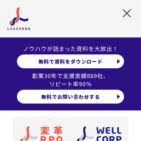
レジェンダ担当者のコメント
×
弊社の採用ブランディングサービスでは、自社の働く
場としてのありたい姿を言語化し、その魅力を発信す
ることで、共感した人材が自然と応募してくる状態を
ノウハウが詰まった資料を大放出！
作ることを目指しております。
無料で資料をダウンロード
創業30年で支援実績889社、
採用広報や採用マーケティングとの違い
リピート率90％
採用ブランディングと混同されやすい手法に「採用広報」
無料でお問い合わせする
や「採用マーケティング」があります。
採用広報と採用マーケティングは、どちらも企業の魅力を
求職者に向けて発信し、関心を向けてもらうことを目的
と
しています。