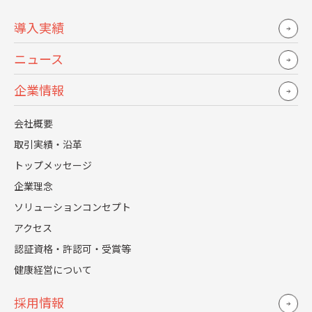
導入実績
ニュース
企業情報
会社概要
採用活動におけるブランディングはなぜ注目され、導入す
る企業が増えているのでしょうか。
取引実績・沿革
トップメッセージ
採用ブランディングが注目されるようになった背景につい
企業理念
て、4つの要因から解説します。
ソリューションコンセプト
人手不足の深刻化
アクセス
企業と応募者との接点が多様化
認証資格・許認可・受賞等
採用ミスマッチの多発
健康経営について
口コミの影響力が増大
採用情報