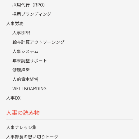
採用代行（RPO）
は、根本で企業のブランディングとつながることで、他
採用ブランディング
者へのイメージ形成に大きく貢献することです。
人事労務
人事BPR
給与計算アウトソーシング
採用ブランディングが注目され
人事システム
る背景｜企業が選ぶ時代から選
年末調整サポート
健康経営
ばれる時代へ
人的資本経営
WELLBOARDING
人事DX
人事の読み物
人事ナレッジ集
人事部長の想い切りトーク