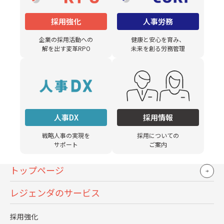
しかし採用広報は一般的にマス型の採用活動であり、企業
価値のブランド化までは含まれていません。
採用強化
人事労務
採用マーケティングは求める人材のペルソナを設定して採
企業の採用活動への
健康と安心を育み、
解を出す変革RPO
未来を創る労務管理
用コミュニケーションの最適化を図り、認知度や志望の意
向、入社意向を高める手法です。
採用ブランディングはこれら2つの上位概念であり、より包
括的な取り組みであるといえます。
人事DX
採用情報
採用広報も採用マーケティングも企業のブランド力を高め
たうえで実施することで、より高い効果を得られやすくな
戦略人事の実現を
採用についての
るでしょう。
サポート
ご案内
トップページ
レジェンダ担当者のコメント
レジェンダのサービス
企業のブランディングの根幹と一本の線でつなぐよう
採用強化
に採用ブランディングを行います。広報との大きな違い