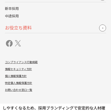
人手不足の深刻化
新卒採用
1つ目の要因は、労働力の減少により企業間の人材獲得競争
中途採用
が激化していることです。
お役立ち資料
少子高齢化により生産年齢人口は減少の一途をたどり、労
働市場は売り手市場が続いています。
買い手市場において有効だった採用手法では人材確保が難
しくなり、多くの企業が採用活動の見直しを迫られまし
た。
コンプライアンス行動規範
情報セキュリティ方針
このような背景において、優秀な人材に応募してもらい、
個人情報保護方針
最終的に選ばれる企業になるために、採用ブランディング
特定個人情報保護方針
の方法論や手法が注目されています。
お問い合わせ窓口一覧
また、
ブランドに共感する潜在的なファン層が形成される
と、景気や採用市場の変動があったとしても応募者を確保
しやすくなるため、採用ブランディングで安定的な人材確