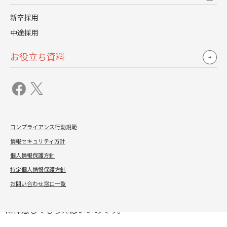
す。いきいきと働く女性が近くにいるのか？産後も当たり
新卒採用
前のように復帰できる職場なのか？身近な女性が活躍する
中途採用
実績や事実が、彼女たちを後押しし、彼女たちの不安を和
らげ、年を重ねてからも働き続けるイメージを描きやすく
お役立ち資料
させることでしょう。出世したい／出世したくない、を決
めるのは入社後のこれからにかかっています。
もし、自社に彼女たちを安心させてあげられる前例がなか
コンプライアンス行動規範
ったとしても、例えば、社員の意識改革に取り組んでい
情報セキュリティ方針
る、残業時間や長時間労働の抑制に取り組んでいるなど、
個人情報保護方針
現在進行形の取り組みでもいいですし、同僚や上司などの
特定個人情報保護方針
周りのサポートが手厚い、在宅ワークができる、働き方を
お問い合わせ窓口一覧
柔軟に選べる、といったような事実があることを彼女たち
に体感してもらえばいいのです。