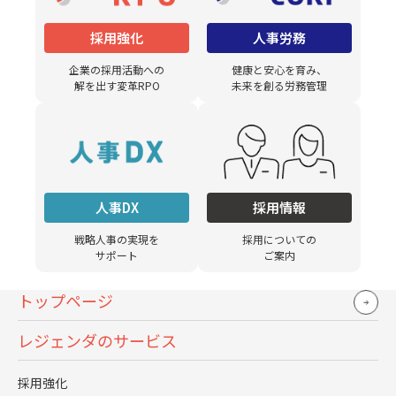
「管理職やリーダーのような立場に向いていない」も、男
採用強化
人事労務
子学生に比べると高い割合となりました。
企業の採用活動への
健康と安心を育み、
解を出す変革RPO
未来を創る労務管理
出世したくない理由：女子学生のコメントを抜粋
人事DX
採用情報
やらざるを得ない状況であれば、責任のある立場にな
戦略人事の実現を
採用についての
サポート
ご案内
ることはしてもよいが、自ら進んでやるほどの上昇志
向はない。プライベートと仕事のバランスをうまく取
トップページ
れるような範囲で仕事がしたい。（山口大学/理系/ソ
レジェンダのサービス
フトウェア・情報処理・ネット関連内定）
自分の時間を確保したいというのが一番大きいです。
採用強化