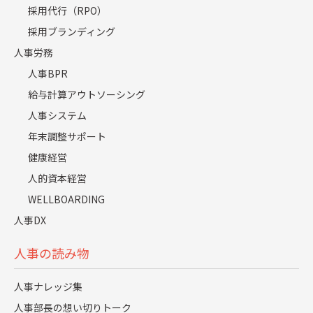
（相模女子大学/文系/陸運・海運・物流内定）
採用代行（RPO）
採用ブランディング
結婚した時のことを考えるとあまり時間がなくなる仕
人事労務
事をしたくないから。（桜美林大学/文系/信金・労
人事BPR
金・信組内定）
給与計算アウトソーシング
家事や育児と両立していきたいため。（西南学院大学/
人事システム
文系/病院・医療機関内定）
年末調整サポート
自分には責任の大きな仕事や人に指示を促したりする
健康経営
役割には向いていないと思うので。（京都ノートルダ
人的資本経営
ム女子大学/文系/陸運・海運・物流内定）
WELLBOARDING
人事DX
人事の読み物
人事ナレッジ集
「出世したくない」→「出世したい」
人事部長の想い切りトーク