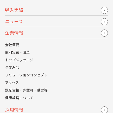
に化ける可能性は大いにある
導入実績
ニュース
現役女子学生のうち、出世したい派が7割近くもおり、その
理由として、豊かに暮らしたい、達成感・やりがいを求め
企業情報
て新しいことにチャレンジしていきたい、自分の考えを形
会社概要
にしたいなど、上昇志向が高く、はっきりしたビジョンを
取引実績・沿革
持っている様子がうかがえます。その一方で、出世したくな
トップメッセージ
い派も3割存在しており、出世して責任あるポジションにつ
企業理念
いてしまったら、仕事と家庭を両立することが難しくな
ソリューションコンセプト
る、プライベートを犠牲にしたくない、役職者が向いてい
アクセス
ない、自信がないといったものでした。
認証資格・許認可・受賞等
健康経営について
出世したい派／出世したくない派、どちらも彼女たちのキ
ャリア観を形成するのは入社後のロールモデルが重要で
採用情報