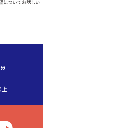
望についてお話しい
”
以上