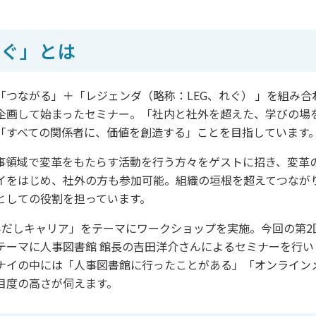
れぐ」とは
「つながる」＋「
レジェンダ（略称：LEG、れぐ）
」を組み合
企画して始まったセミナー。「社内と社外を超えた、学びの場
「すべての関係者に、価値を創造する」ことを目指しています
事領域で変革をもたらす活動を行う方々をゲストに招き、変革
イをはじめ、社外の方も参加可能。組織の垣根を超えてつなが
としての役割を担っています。
みだしキャリア」をテーマにワークショップを実施。今回の第2
テーマに人事図書館 館長の吉田洋介さんによるセミナーを行い
ナイの中には「人事図書館に行ったことがある」「オンライン
目度の高さが伺えます。