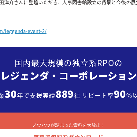
田洋介さんに登壇いただき、人事図書館設立の背景と今後の展
ら
om/leggenda-event-2/
国内最大規模の独立系RPOの
”レジェンダ・
コーポレーション
30
889
90
業
年で支援実績
社 リピート率
％
ノウハウが詰まった
資料を大放出！