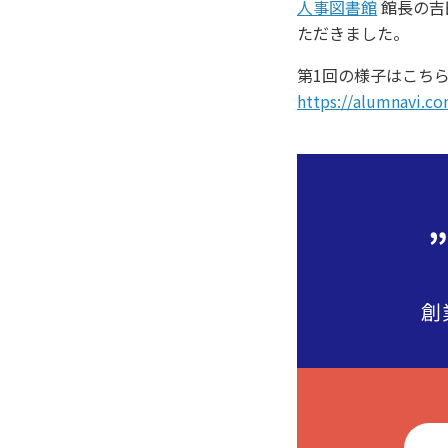
人事図書館
館長の吉
ただきました。
第1回の様子はこち
https://alumnavi.c
創