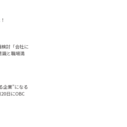
た！
職検討「会社に
意識と職場満
る企業”になる
20日にOBC