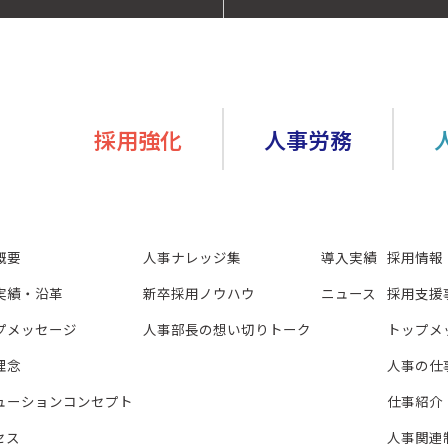
採用強化
人事労務
概要
人事ナレッジ集
導入実績
採用情報
実績・沿革
新卒採用ノウハウ
ニュース
採用支援
プメッセージ
人事部長の想い切りトーク
トップメ
理念
人事の仕
ューションコンセプト
仕事紹介
セス
人事関連