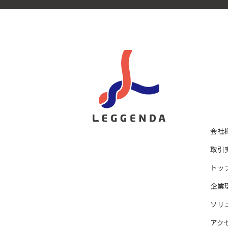
会社
取引
トッ
企業
ソリ
アク