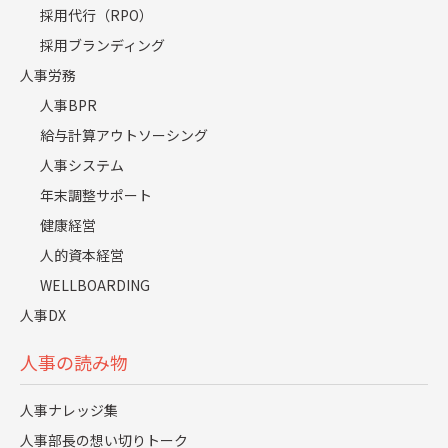
採用代行（RPO）
採用ブランディング
人事労務
人事BPR
給与計算アウトソーシング
人事システム
年末調整サポート
健康経営
人的資本経営
WELLBOARDING
採用強化
人事労務
人事DX
人事DX
人事の読み物
人事ナレッジ集
会社概要
人事ナレッジ集
人事部長の想い切りトーク
取引実績・沿革
新卒採用ノウハウ