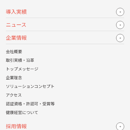
トップメッセージ
人事部長の想い切りトーク
導入実績
企業理念
ニュース
ソリューションコンセプト
企業情報
アクセス
認証資格・許認可・受賞等
会社概要
健康経営について
取引実績・沿革
トップメッセージ
導入実績
採用情報
企業理念
ニュース
採用支援事業部特設サイト
ソリューションコンセプト
トップメッセージ
アクセス
人事の仕事とは？
認証資格・許認可・受賞等
仕事紹介
健康経営について
人事関連制度
採用情報