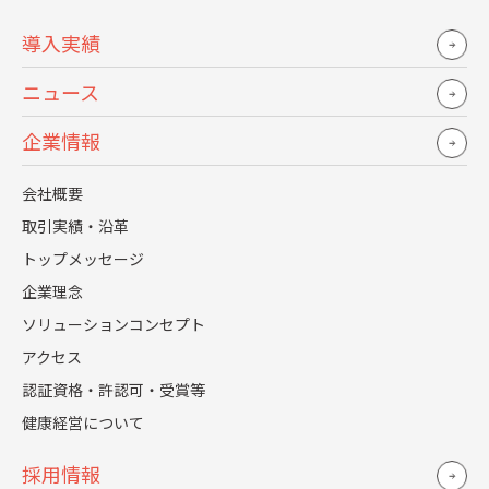
導入実績
この記事の監修者
ニュース
企業情報
中島 詩芙美
採用支援事業部
会社概要
■経歴
取引実績・沿革
人材系の営業を経て、上場企業で人事部門の経験を積む。母
トップメッセージ
集団形成から面接官の育成まで幅広く採用プロセス全体を担
企業理念
当。また、障がい者雇用においても、面接からフォローアッ
プまでの一連のプロセスを経験。採用マーケティングの勉強
ソリューションコンセプト
のために海外留学をし、帰国後レジェンダ・コーポレーショ
アクセス
ンへ転職。現在は企業の採用立上げや業務実行の支援をして
認証資格・許認可・受賞等
いる。
健康経営について
採用情報