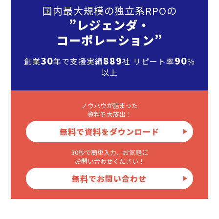
国内最大規模の独立系RPOの
”レジェンダ・
コーポレーション”
30
889
90
創業
年で支援実績
社 リピート率
％
以上
ノウハウが詰まった
資料を大放出！
無料で資料をダウンロード
30秒で簡単入力、お気軽に
お問い合わせください！
無料でお問い合わせ