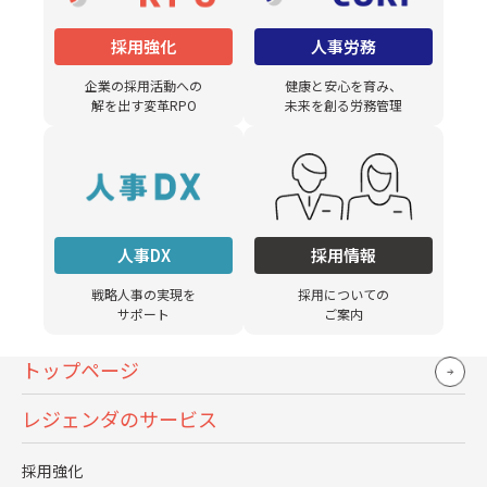
定期的な評価と改善
:障がい者雇用の状況を従業員
採用強化
人事労務
アンケートやパフォーマンス評価を通じて定期的に
評価し、必要に応じて採用方法からフォロー体制に
企業の採用活動への
健康と安心を育み、
おける改善策を講じます。
解を出す変革RPO
未来を創る労務管理
まとめ
障がい者雇用は、企業がダイバーシティ＆インクルージョ
人事DX
採用情報
ンを推進し、持続可能な成長を実現するために欠かせない
戦略人事の実現を
採用についての
要素です。過去5年間で障がい者全体の雇用数は約24.3%増
サポート
ご案内
加し、特に精神障がい者の雇用は57%増加していることか
らも、障がい者雇用の重要性が高まっていることがわかり
トップページ
ます。労働人口不足が深刻化する中、障がい者の方が働き
レジェンダのサービス
やすい環境を整えることは、企業にとって戦略的な課題で
あり、合理的配慮を通じて多様な人材が活躍できる職場を
採用強化
実現することが求められています。これにより、企業全体