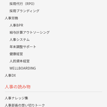
採用代行（RPO）
の生産性向上や業務効率化が期待できるだけでなく、社会
的責任を果たす企業としての評価も高まるでしょう。
採用ブランディング
人事労務
人事BPR
担当者コメント
給与計算アウトソーシング
人事システム
近年、障がい者雇用を法令遵守の枠を超え、企業の成長戦
年末調整サポート
略の一環として捉える動きが広がっています。特に中小企
健康経営
業においては、労働力不足の解消や職場全体の業務効率化
人的資本経営
といった課題に対し、障がい者雇用が新たな可能性をもた
らすことがあります。合理的配慮を通じて、障がい者の方
WELLBOARDING
がその能力を最大限に発揮できる環境を整えることは、結
人事DX
果として企業全体の活性化にもつながります。まずは障が
人事の読み物
い者雇用に関する基本的な知識を学び、具体的な取り組み
を始めることで、企業の未来に向けた新たな一歩を踏み出
人事ナレッジ集
してみてはいかがでしょうか。
人事部長の想い切りトーク