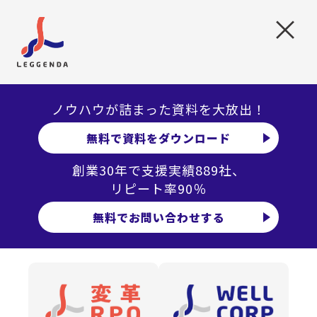
こにボトルネックがあるのか、あわせて確認をしま
×
しょう。
目標設定
: 障がい者雇用の雇用人数を含めた具体的
な目標を設定し、達成するための計画を立てます。
環境整備
: 合理的配慮を意識したマニュアルの整備
やバリアフリー設計を行い、障がい者の方が働きや
ノウハウが詰まった資料を大放出！
すい環境を整えます。
無料で資料をダウンロード
教育とトレーニング
:全従業員に対して障がい者雇
用に対する理解を深める教育やトレーニングを提供
創業30年で支援実績889社、
します。従業員理解の不足により、雇用した方がす
リピート率90％
ぐに辞めてしまうケースは少なくありません。トレ
ーニングと併せて、理解を得ることが難しい場合は
無料でお問い合わせする
フォロー体制の変更も視野に入れていきましょう。
採用プロセスの見直し
:支援施設と協力体制をとっ
たり、支援員の方と協力し、障がい者の方が応募し
やすい採用プロセスを整備したり、採用後に働くイ
メージが沸きやすいよう職場見学を導入するなど、
積極的に採用活動を行います。