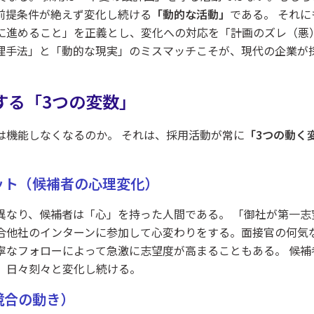
前提条件が絶えず変化し続ける
「動的な活動」
である。 それ
に進めること」を正義とし、変化への対応を「計画のズレ（悪
理手法」と「動的な現実」のミスマッチこそが、現代の企業が
する「3つの変数」
は機能しなくなるのか。 それは、採用活動が常に
「3つの動く
。
ゲット（候補者の心理変化）
異なり、候補者は「心」を持った人間である。 「御社が第一志
合他社のインターンに参加して心変わりをする。面接官の何気
寧なフォローによって急激に志望度が高まることもある。 候補
、日々刻々と変化し続ける。
（競合の動き）