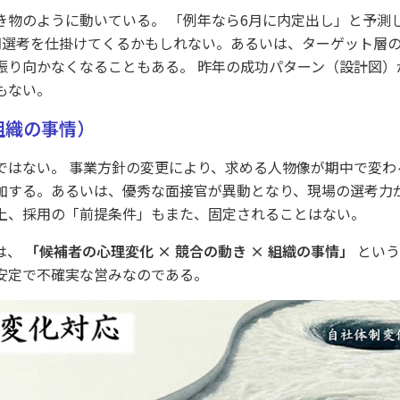
き物のように動いている。 「例年なら6月に内定出し」と予測
期選考を仕掛けてくるかもしれない。あるいは、ターゲット層
振り向かなくなることもある。 昨年の成功パターン（設計図）
もない。
（組織の事情）
ではない。 事業方針の変更により、求める人物像が期中で変わ
加する。あるいは、優秀な面接官が異動となり、現場の選考力が
上、採用の「前提条件」もまた、固定されることはない。
は、
「候補者の心理変化 × 競合の動き × 組織の事情」
という
安定で不確実な営みなのである。