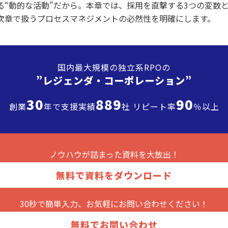
る“動的な活動”だから。本章では、採用を直撃する3つの変数
次章で扱うプロセスマネジメントの必然性を明確にします。
国内最大規模の独立系RPOの
”レジェンダ・
コーポレーション”
30
889
90
創業
年で支援実績
社 リピート率
％以上
ノウハウが詰まった
資料を大放出！
無料で資料をダウンロード
30秒で簡単入力、お気軽に
お問い合わせください！
無料でお問い合わせ