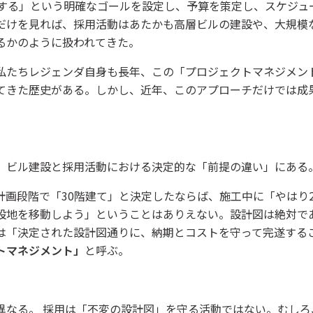
用する」という明確なゴールを設定し、予算を策定し、スケジュ
だけを見れば、採用活動はあたかも高層ビルの建設や、大規模
るかのように扱われてきた。
私たちレジェンダ自身も長年、この「プロジェクトマネジメン
てきた歴史がある。しかし、近年、このアプローチだけでは成
、ビル建設と採用活動における決定的な「前提の違い」にある
計画段階で「30階建て」と決定したならば、施工中に「やはり
設地を移動しよう」ということはありえない。設計図は絶対で
は「決定された設計図通りに、納期とコストを守って完遂する
トマネジメント」
と呼ぶ。
異なる。 採用は「不変の設計図」を守る活動ではない。むしろ