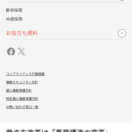
得にしています。お子さんが急に熱出したと
新卒採用
きに、半休や１日休暇をとるところを、時
中途採用
間単位で出社可能にしました。あとはリモ
お役立ち資料
ートワークの推奨、そして対象者制限のな
い短期介護休暇制度も設けました。親だけ
ではなく、飼っている猫が死んでも当てはま
ります。要は、社員が一番大切にしているも
のが対象と考えているんです。
コンプライアンス行動規範
情報セキュリティ方針
個人情報保護方針
特定個人情報保護方針
お問い合わせ窓口一覧