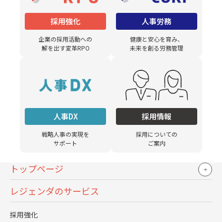
月8時間になりました。要は、事業方法を自
分たちでコントロールできるというレイヤ
採用強化
人事労務
ーに変えたんです。結果、労働時間を削減で
企業の採用活動への
健康と安心を育み、
解を出す変革RPO
未来を創る労務管理
きました。
人事DX
採用情報
戦略人事の実現を
採用についての
サポート
ご案内
トップページ
レジェンダのサービス
採用強化