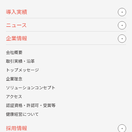
導入実績
ニュース
企業情報
会社概要
取引実績・沿革
右肩上がりの成長を続けるHDE、常に求めているのは優
トップメッセージ
企業理念
秀な人材だ。グローバルでも積極的に採用をすすめるな
ソリューションコンセプト
か、ソフトウェアエンジニア向けインターンシップ、海
アクセス
外出張カバン持ちインターンシップ制度（役員や社員の
認証資格・許認可・受賞等
海外出張に学生がインターンシップとして同行、ビジネ
健康経営について
スの実際の現場で就業を体験する）などユニークなプロ
グラムを提供している。
採用情報