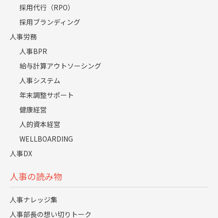
るつもりはない”という発言でした。どうい
採用代行（RPO）
う方向にベクトルが向いているかコミット
採用ブランディング
できましたし、初めにたくさん議論ができ
人事労務
たので、今でも軸はぶれていないと思いま
人事BPR
給与計算アウトソーシング
す。
人事システム
年末調整サポート
健康経営
人的資本経営
WELLBOARDING
MISSION
人事DX
キーワードは“時間と場所にこだわら
ない働き方”
人事の読み物
人事ナレッジ集
人事部長の想い切りトーク