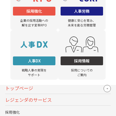
ご自身ならこうできる、というのが見えた
採用強化
人事労務
わけですね。
企業の採用活動への
健康と安心を育み、
解を出す変革RPO
未来を創る労務管理
はい。もし、自分自身の力をお貸しできる
のであればうまくいっていないところのチ
ューニングができるのでは、と。もったい
ないものをもったいなくすることは、僕に
とってはすごくチャレンジブルだし、そう
人事DX
採用情報
いう感覚でジョインしました。実は、経営
戦略人事の実現を
採用についての
サポート
ご案内
陣3人と合宿させてくれ、というのを入社の
条件にしまして。経営陣が何を考えている
トップページ
のか、組織や人材、事業に対する想いを聞
レジェンダのサービス
きたかった。そのときに経営陣から出てき
たのは、“今は中小企業だけと、このままい
採用強化