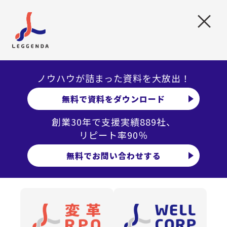
×
そしてHDEに人事責任者として入られた。
キャリアに対してご自分の可能性が広がる
方向に興味を持たれたのでしょうか。
自分自身のキャリアというよりも、HDEと
ノウハウが詰まった資料を大放出！
いう会社は当時創業17年で、同級生の楽天
無料で資料をダウンロード
やYahoo!はものすごく大きくなって知名度
も高いのに、まだあまり知られていない会
創業30年で支援実績889社、
社だと。ただ、話を聞いてみると、エンジ
リピート率90％
ニアはきわめて優秀だし、プロダクトも優
無料でお問い合わせする
れている。しかも、クライアントが7000社
あって、たくさんの武器を持っているのに、
うまく使うのが下手な会社、というのが僕
の印象でした。もったいないな、と。