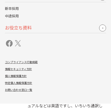
新卒採用
外国人採用も積極的にされていますね。ま
中途採用
た社内の公用語を英語にチェンジされた。
お役立ち資料
雇用を確保するにしても、これから先、労
働力人口が減少して、10年先の企業が確保
すべき労働力を試算したら、間違いなく今
やるべきことはグローバル採用です。僕は、
コンプライアンス行動規範
HDEに入るまでは、正直、英語は全くでき
情報セキュリティ方針
なかった人間なのですが、事業の将来的な
個人情報保護方針
ことを考えれば、おのずから結論は出るは
特定個人情報保護方針
ずです。グローバル採用では、日本語必須に
お問い合わせ窓口一覧
はしていません。ベンダーサービスのマニ
ュアルなどは英語ですし、いちいち通訳し