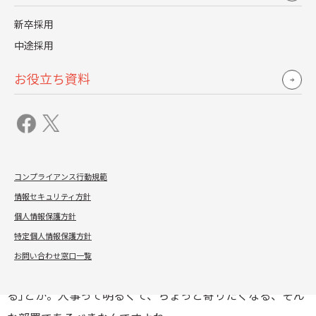
てはならないし、コンフィデンシャリティーも必要。企業
新卒採用
の人事がどうなるかで、日本は変わると思っていますし、
中途採用
それは私のライフミッションのひとつでもあります。」
お役立ち資料
“人間観”が組織を左右すると島田氏は思う。人はだれでも
強みと弱みを持っていて、それに気づく事がとても大切で
あるし、場所を変えれば弱みも強みに変わる可能性を持っ
ている。「私は、人の強みにフォーカスして楽しみた
コンプライアンス行動規範
い。」と島田氏は話す。
情報セキュリティ方針
個人情報保護方針
「“いい人事とは？”といろいろ考えてきました。これは私
特定個人情報保護方針
の持論なんですが、人事はやはり常に元気だといい。人事
お問い合わせ窓口一覧
の人と話すと｢なんかすっきりする｣とか、｢なんか元気にな
る｣とか。人事って明るくて、ちょっと寄りたくなる、そん