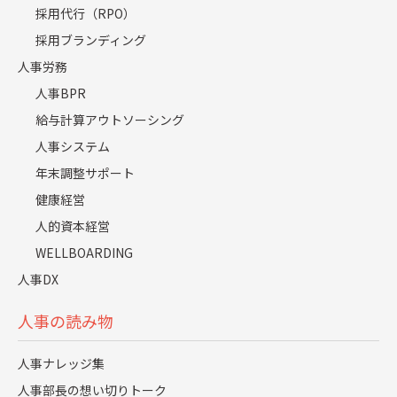
の人達の先にある物が「消費財」だという事は、私にとっ
採用代行（RPO）
て、人事の仕事をする上で、とても大切な事なんです。」
採用ブランディング
人事労務
1（Volatility＝変動性・Uncertainty＝不確実性・Complexity＝複雑性・
Ambiguity＝曖昧性）
人事BPR
給与計算アウトソーシング
人事システム
年末調整サポート
MESSAGE
健康経営
心から“Lucky you!”って言いたい
人的資本経営
WELLBOARDING
人事DX
人事の読み物
人事ナレッジ集
人事部長の想い切りトーク