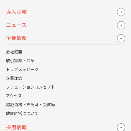
導入実績
ニュース
企業情報
｢会社を本当に良くしたければ、人事がそれを一番実現でき
る所。社員にも関わり、大事にしながら、大きな視点で経
会社概要
取引実績・沿革
営サイドからも考える。“この会社にとって、いまするべき
トップメッセージ
ことは何なのか”そして“人事として、何にどのように影響
企業理念
を与えるべきなんだろう？”って。
ソリューションコンセプト
人事になった人には、“Lucky you!”って言いたいです。私
アクセス
は人事以上におもしろい仕事はないと思っています。
認証資格・許認可・受賞等
健康経営について
ものすごく戦略的に動く部署なんですよね。いろんなとこ
採用情報
ろでバランスを取らないといけない、でも八方美人であっ