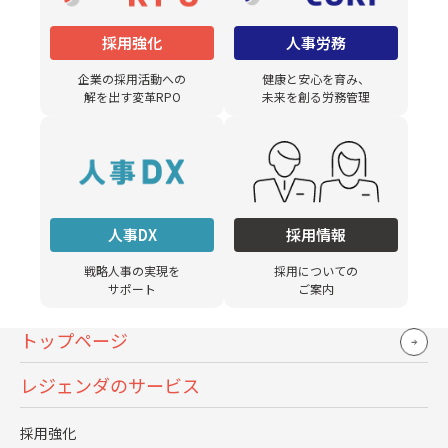
その｢消費財｣に、島田氏はすでに大学時代から興味を持っ
ていた。いまのCSRにも繋がる「市民参加論」の授業で、
採用強化
人事労務
化粧品メーカーの美容部員とともに老人ホームの高齢者に
企業の採用活動への
健康と安心を育み、
解を出す変革RPO
未来を創る労務管理
お化粧を施す活動に参加した時のこと。
「お化粧をする前と後の笑顔や目の輝きの違い、もう、そ
れがびっくりするくらいなんです。こんなちっちゃなもの
で、人って変わるんだって、すごい感動でした」
人事DX
採用情報
戦略人事の実現を
採用についての
消費財は、人々の生活の中にエネルギーを与える。だか
サポート
ご案内
ら、人に興味がないといい消費財は創れない、と島田氏は
考える。
トップページ
レジェンダのサービス
「人事は直接ものは売れないし、作れない。でも、現場の
人達を全身全霊でサポートして、時には叱咤激励する。そ
採用強化