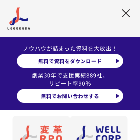
れる機会を人事として積極的に創っています。」
×
ユニリーバ自体も『地球のために』という壮大な視野を持
ち、ユニリーバ ・サステナブル・リビング・プランでは
「すこやかな暮らし（健康・衛生/食）」「環境」「経済発
ノウハウが詰まった資料を大放出！
展」の3つの分野に取り組むことを公約している。地球全体
の未来へ目を向けたサステナビリティーを重視する考え方
無料で資料をダウンロード
だ。そこにユニリーバという会社らしさが見える。
創業30年で支援実績889社、
リピート率90％
｢消費財を扱うユニリーバには、世の中の人にいいものを提
無料でお問い合わせする
供したい、世の中をよくしたい、そんな思いが強い人達が
集まっている。ここには本当に助け合う、心根のいいカル
チャーがあります。だから、採用時にはパッションはもち
ろん、カルチャーフィットも大切にしています。」