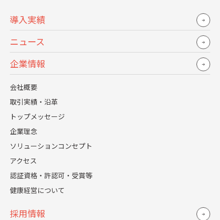
取引実績・沿革
新卒採用ノウハウ
導入実績
トップメッセージ
人事部長の想い切りトーク
ニュース
企業理念
企業情報
ソリューションコンセプト
アクセス
会社概要
認証資格・許認可・受賞等
取引実績・沿革
健康経営について
トップメッセージ
企業理念
導入実績
採用情報
ソリューションコンセプト
ニュース
採用支援事業部特設サイト
アクセス
トップメッセージ
認証資格・許認可・受賞等
人事の仕事とは？
健康経営について
仕事紹介
採用情報