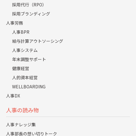
採用代行（RPO）
採用ブランディング
人事労務
人事BPR
給与計算アウトソーシング
人事システム
年末調整サポート
健康経営
人的資本経営
WELLBOARDING
人事DX
採用強化
人事労務
人事DX
人事の読み物
人事ナレッジ集
人事部長の想い切りトーク
会社概要
人事ナレッジ集