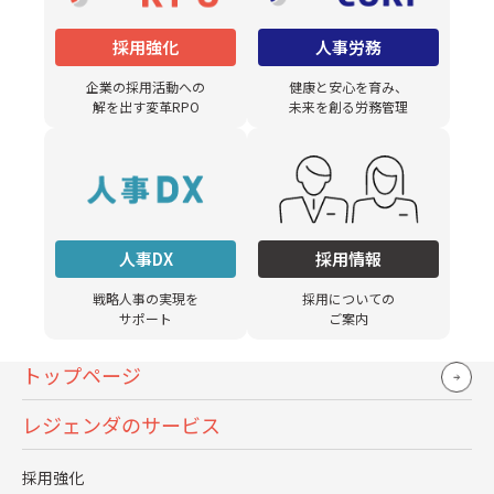
お役立ち資料DLはこちら
採用強化
人事労務
企業の採用活動への
健康と安心を育み、
解を出す変革RPO
未来を創る労務管理
人事DX
採用情報
CONTACT US
戦略人事の実現を
採用についての
サポート
ご案内
お問い合わせ
トップページ
採用や人事労務における課題解決を支援いたします。
お気軽にご相談ください。
レジェンダのサービス
採用強化
お問い合わせはこちら