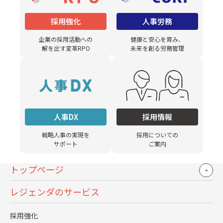
採用強化
人事労務
企業の採用活動への
健康と安心を育み、
解を出す変革RPO
未来を創る労務管理
コンプライアンス行動規範
人事DX
採用情報
情報セキュリティ方針
戦略人事の実現を
採用についての
個人情報保護方針
サポート
ご案内
特定個人情報保護方針
トップページ
お問い合わせ窓口一覧
レジェンダのサービス
採用強化
Copyright © Leggenda Group. All Rights Reserved.