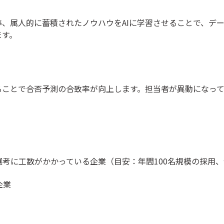
、属人的に蓄積されたノウハウをAIに学習させることで、デ
ます。
ることで合否予測の合致率が向上します。担当者が異動になっ
考に工数がかかっている企業（目安：年間100名規模の採用、母
企業