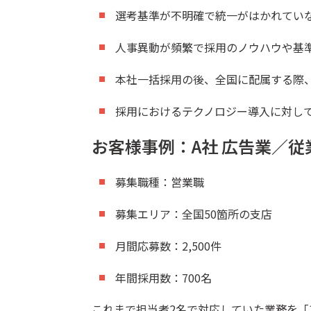
選考基準が不明確で統一がはかれてい
人事異動が頻繁で採用のノウハウや基
本社一括採用の後、全国に配属する際
採用におけるテクノロジー導入に対し
お客様事例：A社 広告業／従業
募集職種：営業職
募集エリア：全国50箇所の支店
月間応募数：2,500件
年間採用数：700名
これまで担当者2名で対応していた業務を「1