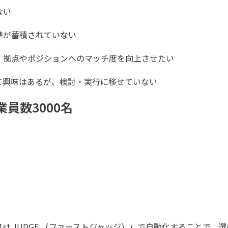
ない
準が蓄積されていない
、拠点やポジションへのマッチ度を向上させたい
て興味はあるが、検討・実行に移せていない
員数3000名
st JUDGE （ファーストジャッジ）」で自動化することで