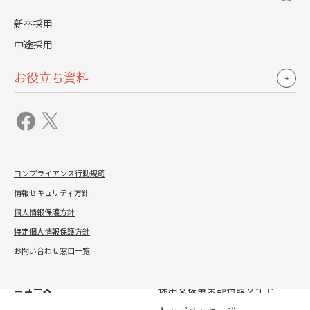
新卒採用
中途採用
会社概要
人事ナレッジ集
お役立ち資料
取引実績・沿革
新卒採用ノウハウ
トップメッセージ
人事部長の想い切りトーク
企業理念
ソリューションコンセプト
コンプライアンス行動規範
アクセス
情報セキュリティ方針
認証資格・許認可・受賞等
個人情報保護方針
健康経営について
特定個人情報保護方針
お問い合わせ窓口一覧
導入実績
採用情報
ニュース
採用支援事業部特設サイト