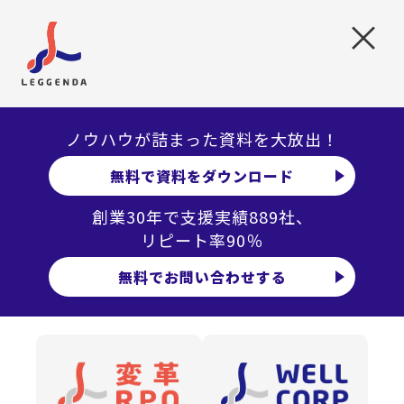
に、企業の人事部門が本来注力すべき戦略業務に集中で
×
きる環境づくりを支援し、人と組織を活かす経営の実現
を後押ししています。
● 設立：1996年10月1日
● 所在地 ：東京都新宿区北新宿2丁目21番地1号 新宿
ノウハウが詰まった資料を大放出！
フロントタワー30階
● 代表者名：最高執行役員社長 樋口 新
無料で資料をダウンロード
● 事業内容：人事コンサルティング・アウトソーシング
事業
創業30年で支援実績889社、
1．採用サービス事業（採用コンサルティング・採用アウ
リピート率90％
トソーシング）
無料でお問い合わせする
2．人事労務サービス事業（人事コンサルティング・人事
アウトソーシング）
● 企業URL：
https://www.leggenda.co.jp