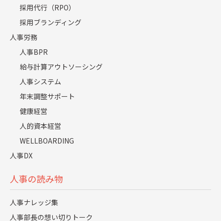
採用代行（RPO）
当社のノウハウやサービスについてまとめた資料を
採用ブランディング
無料でダウンロードしていただけます。
人事労務
人事BPR
お役立ち資料DLはこちら
給与計算アウトソーシング
人事システム
年末調整サポート
健康経営
人的資本経営
WELLBOARDING
人事DX
CONTACT US
人事の読み物
お問い合わせ
人事ナレッジ集
採用や人事労務における課題解決を支援いたします。
人事部長の想い切りトーク