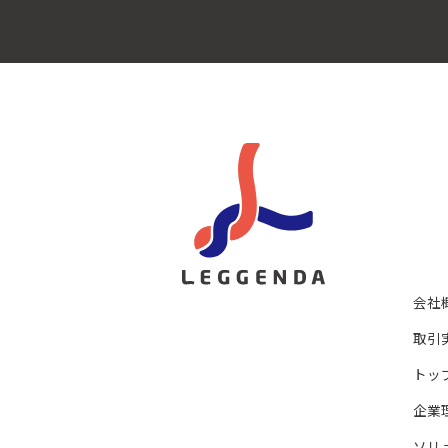
会社
取引
トッ
企業
ソリ