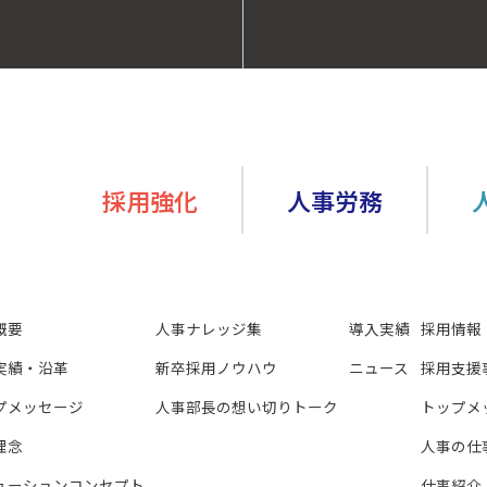
採用強化
人事労務
概要
人事ナレッジ集
導入実績
採用情報
実績・沿革
新卒採用ノウハウ
ニュース
採用支援
プメッセージ
人事部長の想い切りトーク
トップメ
理念
人事の仕
ューションコンセプト
仕事紹介