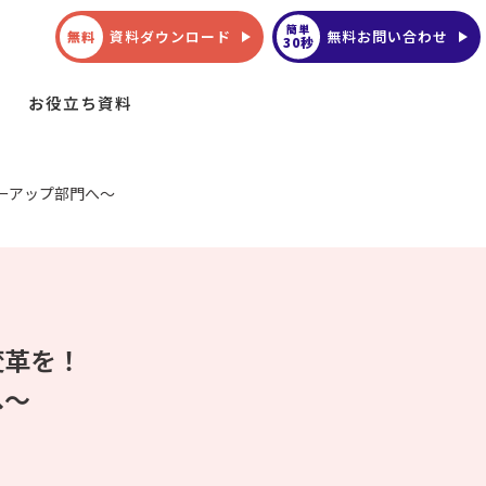
簡単
資料ダウンロード
無料お問い合わせ
無料
30秒
お役立ち資料
ーアップ部門へ～
変革を！
へ～