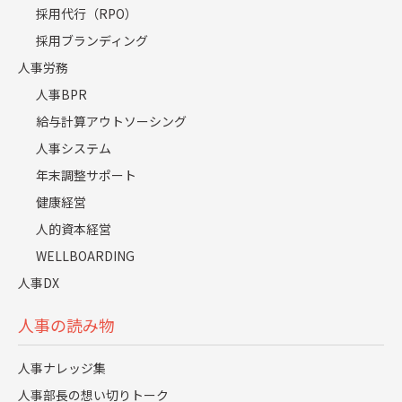
現在では、新規事業や街全体のエリアマネ
採用代行（RPO）
ジメントに加え、物流施設（ロジスティク
採用ブランディング
ス）の管理・運営をお預かりするなど、事
人事労務
業領域が大きく広がっています。「ビジネス
人事BPR
シーンの明日を変えていく」というブランド
給与計算アウトソーシング
人事システム
ビジョンのもと、今後は建物（プロパティ）
年末調整サポート
というハードの管理・運営にとどまらず、
健康経営
さらに進化していくつもりです。具体的に
人的資本経営
は、お客様の組織課題に向き合い、働き方
WELLBOARDING
などのソフト面から新たな価値を企画して
人事DX
いく、プロジェクトマネジメント力が必要
な段階にあると思います。
人事の読み物
人事ナレッジ集
オフィス回帰の動きがある現在、ビジネス
人事部長の想い切りトーク
チャンスをどう捉えていますか。