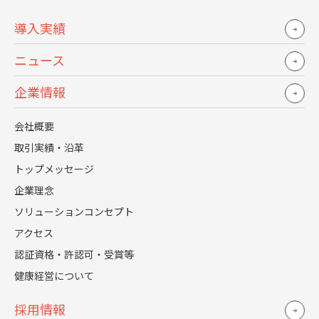
導入実績
オフィス回帰の流れは、当社にとって非常
に大きなビジネスチャンスだと捉えていま
ニュース
す。「なぜわざわざ会社に来るのか」という
企業情報
問いに対し、明確な答えを提示できる企業
がこれからの時代を制すると確信していま
会社概要
す。
取引実績・沿革
トップメッセージ
お客様から「オフィスをリニューアルした
企業理念
のに社員が出社してくれない」といった話
ソリューションコンセプト
を受けた際、今までなら一部返室やレイア
アクセス
ウト変更の対応で終わっていました。しか
認証資格・許認可・受賞等
し、今はどのような組織を目指したいのか
健康経営について
というコンセプトの策定から伴走させてい
採用情報
ただく機会も増えてきています。こうした顧