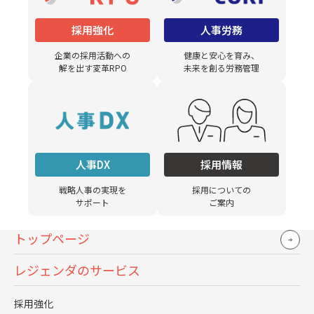
御社の事業展開や組織の変化について、ど
採用強化
人事労務
のようにお考えですか。
企業の採用活動への
健康と安心を育み、
解を出す変革RPO
未来を創る労務管理
私が入社した約20年前は、中小規模物件の
壊れた設備を直したり清掃したりと、建物
の維持・メンテナンスを中心に行う会社か
ら、テナント誘致などで不動産の資産価値
人事DX
採用情報
を高め、積極的に収益を生み出していく
戦略人事の実現を
採用についての
「プロパティマネジメント」へシフトし始
サポート
ご案内
める変革期でした。次第に大規模ビルも三
トップページ
井不動産株式会社から当社に任せてもらえ
るようになり、自ら事業を推進していく立
レジェンダのサービス
場へと変化していきました。
採用強化