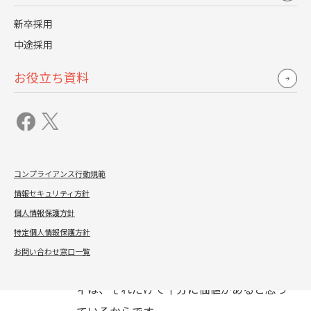
客の組織課題に深く踏み込む姿勢こそが、
新卒採用
他にはない当社の強みです。
中途採用
お役立ち資料
変革の中で、採用においてはどのような人
材を求めていますか。
不確実な状況や不得意な分野に対しても、
恐れずに一歩踏み出せる人材を求めていま
コンプライアンス行動規範
す。そして何より重視しているのは「お客様
情報セキュリティ方針
に貢献したい」「絶対に満足していただき
個人情報保護方針
たい」という揺るぎないホスピタリティの
特定個人情報保護方針
精神です。キャリア採用を業種不問にしてい
お問い合わせ窓口一覧
るのも、他業種で高められたホスピタリテ
ィは、それだけで十分に価値があると思っ