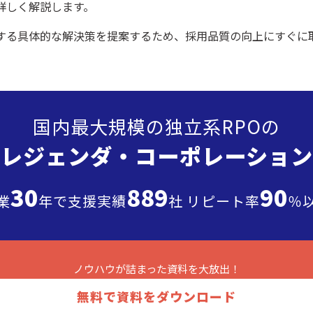
詳しく解説します。
する具体的な解決策を提案するため、採用品質の向上にすぐに
国内最大規模の独立系RPOの
”レジェンダ・
コーポレーション
30
889
90
業
年で支援実績
社 リピート率
％
ノウハウが詰まった
資料を大放出！
無料で資料をダウンロード