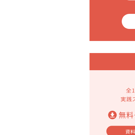
全
実践
無料
資