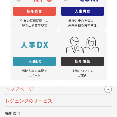
コーポレーション”
採用強化
人事労務
30
889
90
創業
年で支援実績
社 リピート率
％
企業の採用活動への
健康と安心を育み、
以上
解を出す変革RPO
未来を創る労務管理
ノウハウが詰まった
資料を大放出！
無料で資料をダウンロード
人事DX
採用情報
30秒で簡単入力、お気軽に
お問い合わせください！
戦略人事の実現を
採用についての
サポート
ご案内
無料でお問い合わせ
トップページ
レジェンダのサービス
採用強化