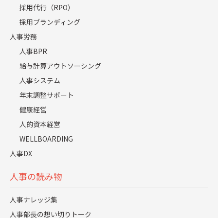
関連記事
採用代行（RPO）
採用ブランディング
人事労務
人事BPR
給与計算アウトソーシング
人事システム
年末調整サポート
健康経営
人的資本経営
労務コラム
2019.12.25
WELLBOARDING
給与計算の間違いが多い担当とその上司が知るべき
人事DX
「ミスを誘発する4つの要因」と解決策
詳しく見る
人事の読み物
人事ナレッジ集
人事部長の想い切りトーク