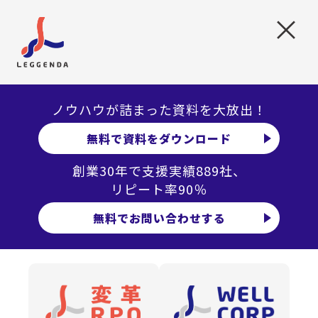
採用手法など参考に出来る情報が得られた。
×
自社主導で他社との交流の機会を設けるのはなかなか
難しいので、こういった機会をつくっていただけるの
は大変助かります。
このような機会がないと実際にビジネスゲームの体験
ノウハウが詰まった資料を大放出！
をしたり、他社の人事の方との交流をするのはなかな
無料で資料をダウンロード
か難しく、非常に有意義な時間になりました。
創業30年で支援実績889社、
弊社の私の部下も参加させたいと思いました。
リピート率90％
大盛り上がりの他社交流会。今後も定期的に開催していけ
無料でお問い合わせする
たらいいなと思っています。ご期待ください！
国内最大規模の独立系RPOの
”レジェンダ・