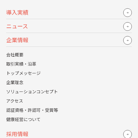
導入実績
ニュース
企業情報
会社概要
労務コラム
2026.01.30
取引実績・沿革
SmartHR活用事例：第1回 導入編 スピード導入は会
トップメッセージ
社へのやさしさ。SmartHRを2カ月で立ち上げた人
企業理念
事の実践記
ソリューションコンセプト
詳しく見る
アクセス
認証資格・許認可・受賞等
健康経営について
採用情報