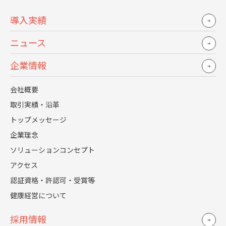
はずっと「日本一敷居の低い人事部」にな
導入実績
ることを目指しています。何かあった時とり
あえず人事に相談してみようと思う社員が
ニュース
どれだけいるかというのはすごく大事だと
企業情報
思っています。
何か新しいことをやるために社員にヒアリ
会社概要
ングをしますってよくあるじゃないですか。
取引実績・沿革
トップメッセージ
あれは、つまり日頃から聞いていないこと
企業理念
の表れだと思います。取って付けたようなタ
ソリューションコンセプト
イミングでヒアリングする、なんてことを
アクセス
するよりは、切実な社員の声を日常的にど
認証資格・許認可・受賞等
れだけ聞いているか。集めた声を統合して
健康経営について
施策を考えたり、社員の今の姿を経営にき
ちんと伝えるのが人事の基本的な役割かな
採用情報