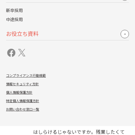
と思っています。
新卒採用
中途採用
では、どうやって「相談しやすい人事」を
作っていけばよいでしょうか？
お役立ち資料
普段から人事部に相談してもらうために
は、まずこちらに関心をもってもらうしかけ
を作っていくことです。
例えば、僕がＪストリームに入社した頃、
コンプライアンス行動規範
NO残業デイを毎週水曜日に行っていたんで
情報セキュリティ方針
すね。それで、人事部は水曜日になると
個人情報保護方針
特定個人情報保護方針
「今日はNO残業デイです。早く帰してくだ
お問い合わせ窓口一覧
さい」と言って夕方見回りしていました。
見回りはいいのですが、実際、現場として
はしらけるじゃないですか。残業したくて