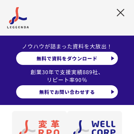
人事機能ができていないといってもいい状態
×
でした。今は400名ほどまで増えていて、こ
の成長過程で人事機能の成長も当然に必要
になってきて、僕はその人事機能を創り上げ
て根付かせることがミッションです。もっと
ノウハウが詰まった資料を大放出！
いうなら僕がいなくなっても続くような仕組
無料で資料をダウンロード
みを作らなくちゃいけないと思っています。
入社してから取り組んできた施策でいうと
創業30年で支援実績889社、
リピート率90％
大きく3つあって、1つは採用活動です。人材
がビジネスを左右するので企業の成長のた
無料でお問い合わせする
めには採用が優先課題。昨年から人事に課
制を敷いて、1課、2課、3課とあります。普
通の会社では人事制度をやるのが1課なので
しょうが、Ｊストリームでは1課は採用をや