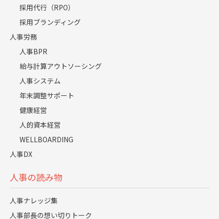
ナがきたのでちょうどよいタイミングでし
採用代行（RPO）
た。その後、賃金制度、評価制度について
採用ブランディング
も一新しています。ただ、人事制度は常に環
人事労務
人事BPR
境や戦略にあわせての吟味、見直しが必要
給与計算アウトソーシング
なので、まだまだテコ入れしていきます。
人事システム
必要な人事施策を次々と打ち出されてきた
年末調整サポート
わけですね。その中でも会社にとっての人
健康経営
人的資本経営
事部のあり方について思うところはありま
WELLBOARDING
すか？
人事DX
社員に、「ここに相談に来てみよう。相談
人事の読み物
に行く意味がありそうだ」と思ってもらえる
人事部でありたいです。社員からの相談は人
人事ナレッジ集
事部にとって貴重な情報源でもあります。僕
人事部長の想い切りトーク