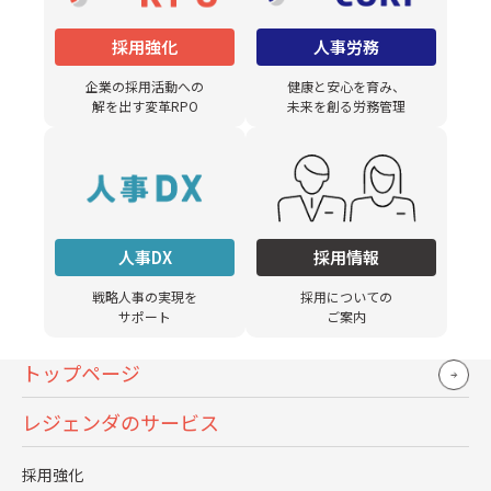
る課にしました。そのぐらい僕らの組織で
採用強化
人事労務
は採用が重要だとアピールするためです。採
用は社内の各部署との連携が命。幸いこの
企業の採用活動への
健康と安心を育み、
解を出す変革RPO
未来を創る労務管理
会社では人に対する関心がある人が多いの
で助かっています。
人材力を高めるためには、採用すればいい
というわけではありません。2つ目として
人事DX
採用情報
は、人材育成です。僕がもっとも思い入れの
ある分野でもあるので、いろいろとユニー
戦略人事の実現を
採用についての
サポート
ご案内
クな取り組みを進めています。
もう1つの施策としては、人事制度の改定で
トップページ
す。入社してすぐにフレックス・テレワー
レジェンダのサービス
ク・副業制度をつくり、制度の説明会をや
りました。テレワーク制度は、その後コロ
採用強化